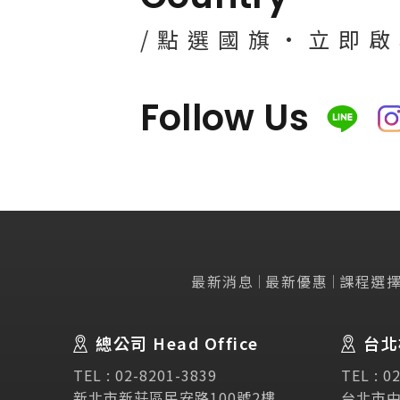
/點選國旗·立即
Follow Us
最新消息
最新優惠
課程選
諮詢表單
Abou
留學移
總公司 Head Office
台北
立即諮詢
公司簡
TEL :
02-8201-3839
TEL :
02
經營理
新北市新莊區民安路100號2樓
台北市中