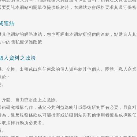
尋：
護理
加拿大RO
任意門
遊學團
教育學區