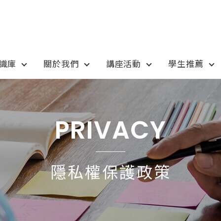
知識庫
關於我們
講座活動
學生推薦
otion
Program
最新優惠
課程選擇
PRIVACY
anada
語言學校
pan
國高中小學校
隱私權保護政策
tralia
專業技職｜海外工讀
 / 愛爾蘭IRELAND
寒暑假遊學團
SA
學士碩士
ew Zealand