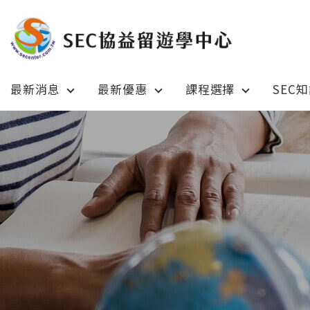
最新消息
最新優惠
課程選擇
SEC
Latest News
Prom
最新消息
綜合訊息
加拿大 C
加拿大 Canada
日本 Ja
日本 Japan
澳洲 Aus
澳洲 Australia
英國 UK
英國 UK/愛爾蘭 Ireland
美國 U
美國 USA
紐西蘭 N