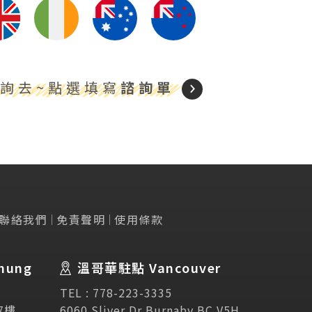
詢去~點選填寫
諮詢單
聯絡我們
免責聲明
使用條款
Testimonial
學生推薦
hung
溫哥華駐點 Vancouver
Links
相關連結
TEL :
778-223-3335
7樓
6060 Sliver Dr,Burnaby,BC V5H