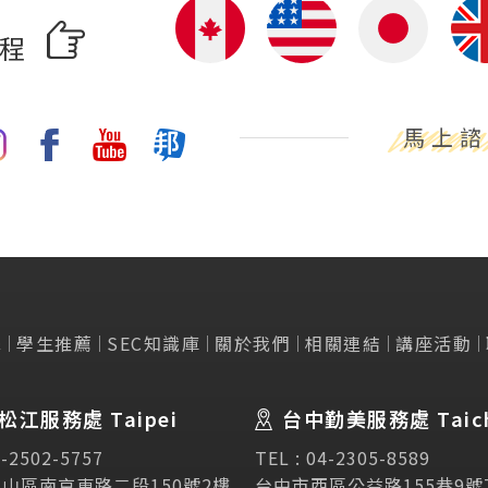
啟程
馬上諮
擇
學生推薦
SEC知識庫
關於我們
相關連結
講座活動
t Us
SEC
關於我們
講座活動
民雙認證
講座資訊
松江服務處 Taipei
台中勤美服務處 Taic
介
SEC加拿大當地活動
-2502-5757
TEL :
04-2305-8589
念
獎學金資訊
山區南京東路二段150號2樓
台中市西區公益路155巷9號