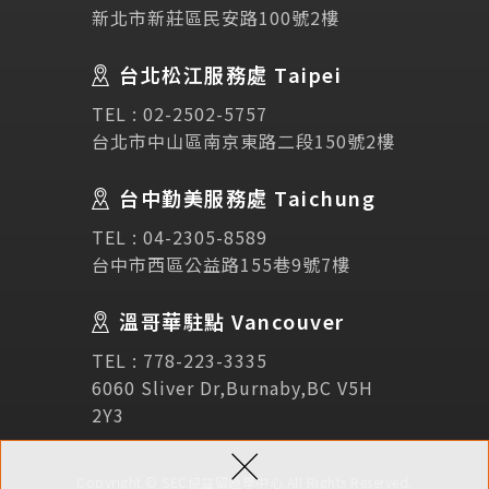
新北市新莊區民安路100號2樓
Testimonial
學生推薦
台北松江服務處 Taipei
Links
相關連結
TEL :
02-2502-5757
台北市中山區南京東路二段150號2樓
使用條款
免責聲明
隱私權保護政策
台中勤美服務處 Taichung
TEL :
04-2305-8589
諮詢表單
台中市西區公益路155巷9號7樓
溫哥華駐點 Vancouver
立即諮詢
TEL :
778-223-3335
6060 Sliver Dr,Burnaby,BC V5H
2Y3
×
Copyright © SEC協益留遊學中心 All Rights Reserved.