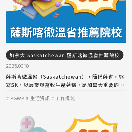
熱門搜尋：
護理
加拿大RO
任意門
遊學團
教育學區
Pathway
加拿大 Saskatchewan 薩斯喀徹溫省推薦院校
2025.03.10
薩斯喀徹溫省（Saskatchewan），簡稱薩省，縮
寫SK，以農業與畜牧生產著稱，是加拿大重要的糧
倉地帶，位於加拿大中心地帶，相鄰亞伯達省和馬
PGWP
生活資訊
工作規範
尼托巴省。