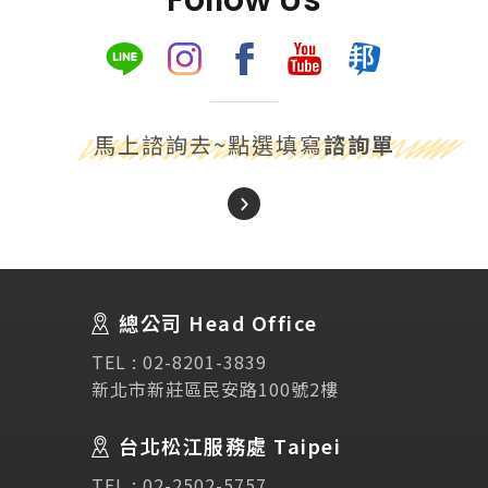
馬上諮詢去~點選填寫
諮詢單
About Us
關於我們
總公司 Head Office
SEC
講座活動
TEL :
02-8201-3839
新北市新莊區民安路100號2樓
Testimonial
學生推薦
台北松江服務處 Taipei
TEL :
02-2502-5757