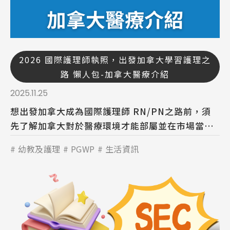
2026 國際護理師執照，出發加拿大學習護理之
Latest News
最新消息
路 懶人包-加拿大醫療介紹
2025.11.25
Promotion
最新優惠
想出發加拿大成為國際護理師 RN/PN之路前，須
先了解加拿大對於醫療環境才能部屬並在市場當中
Program
課程選擇
搶占先機。
幼教及護理
PGWP
生活資訊
SEC
知識庫