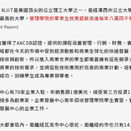
，
NJIT是
美國頂尖的
公立理工大學之一
，是紐澤西州公立大
最高的大學。
管理學院的畢業生就業起薪高達每年八萬四千
ld Report)
學院獲得了AACSB認證，提供的課程涵蓋管理、行銷、財務、
域都在今天的市場中受到經濟動態和商業全球化的快速發展
技術與創新，所以進入商業世界的學生都需要擁有這些競爭
商業的技術需求，並將這些技術應用於完善的商業計劃，培
成功，
訓練學生成為專業領導者
。
中心有70家企業入駐，年銷售額1億美元，接受第三方投資1
授多為創業家。企業發展中心常年招收管理學院學生實習，
發展中心的企業工作。
大都會區內，距離紐瓦克市中心很近，距離紐約市也只有14.