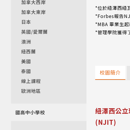
加拿大西岸
*位於紐澤西紐
加拿大東岸
*Forbes報
日本
*MBA 畢業生起薪84
英國/愛爾蘭
*管理學院獲得了
澳洲
紐西蘭
美國
泰國
校園簡介
線上課程
歐洲地區
紐澤西公立理工大
國高中小學校
(NJIT)