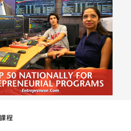
尋：
護理
加拿大RO
任意門
遊學團
教育學區
課程