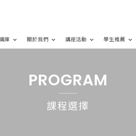
知識庫
關於我們
講座活動
學生推薦
otion
Program
最新優惠
課程選擇
PROGRAM
anada
語言學校
pan
國高中小學校
課程選擇
tralia
專業技職｜海外工讀
 / 愛爾蘭IRELAND
寒暑假遊學團
SA
學士碩士
ew Zealand