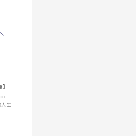
澳洲】
...
驗人生