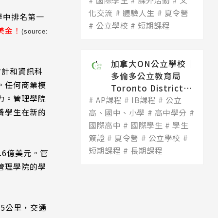
國際學生
Dis...
課外活動
文
化交流
體驗人生
夏令營
學中排名第一
公立學校
短期課程
美金！
(source:
加拿大ON公立學校│
會計和資訊科
多倫多公立教育局
。任何商業模
Toronto District
力。管理學院
AP課程
Scho...
IB課程
公立
養學生在新的
高、國中、小學
高中學分
國際高中
國際學生
學生
簽證
夏令營
公立學校
短期課程
長期課程
.6億美元。管
管理學院的學
5公里，交通