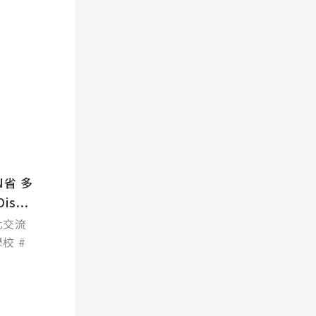
N省 多
s...
化交流
學校