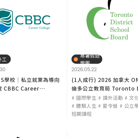
技職
寒暑假遊
外工
學團
.30
2026.05.22
NS學校│私立就業為導向
(1人成行) 2026 加拿大 O
CBBC Career
倫多公立教育局 Toronto Di
e（...
國際學生
課外活動
文
體驗人生
夏令營
公立
短期課程