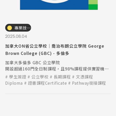
Latest News
最新消息
專業技職｜海外工讀
Promotion
最新優惠
2025.08.04
加拿大ON省公立學校｜喬治布朗公立學院 George
Program
課程選擇
Brown College (GBC) - 多倫多
SEC
加拿大多倫多 GBC 公立學院
知識庫
開設超過160門全日制課程，且98%課程提供實習機會
雇主對於GBC畢業生滿意度高達92%
學生簽證
公立學校
長期課程
文憑課程
Diploma
證書課程Certificate
Pathway銜接課程
熱門搜尋：
護理
加拿大RO
任意門
遊學團
教育學區