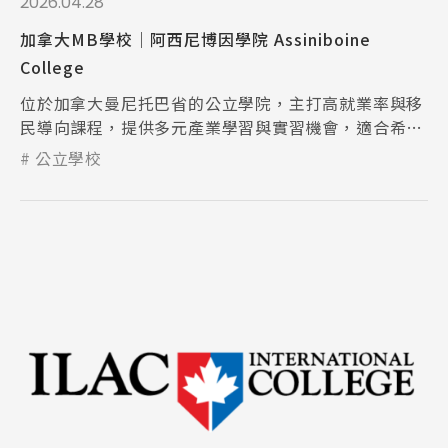
2026.04.28
加拿大MB學校│阿西尼博因學院 Assiniboine
College
位於加拿大曼尼托巴省的公立學院，主打高就業率與移
民導向課程，提供多元產業學習與實習機會，適合希望
留學轉職與規劃移民的國際學生。
公立學校