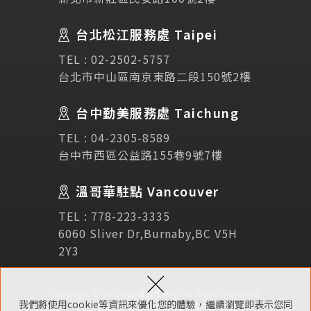
Testimonial
學生推薦
台北松江服務處 Taipei
Links
相關連結
TEL :
02-2502-5757
台北市中山區南京東路二段150號2樓
使用條款
免責聲明
隱私權保護政策
台中勤美服務處 Taichung
TEL :
04-2305-8589
諮詢表單
台中市西區公益路155巷9號7樓
溫哥華駐點 Vancouver
立即諮詢
TEL :
778-223-3335
6060 Sliver Dr,Burnaby,BC V5H
2Y3
×
Copyright © SEC協益留遊學中心 All Rights Reserved.
我們將使用cookie等資訊來優化您的體驗，繼續瀏覽即表示您同
網頁維護 ：
NSC網頁設計
隱私權保護政策