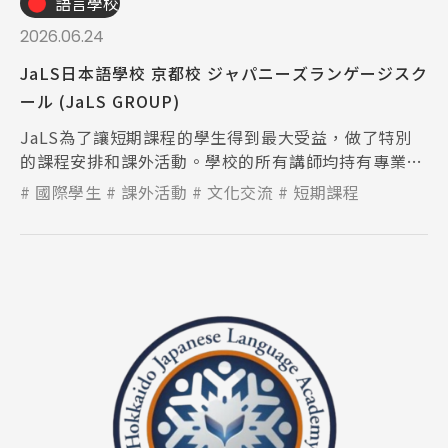
語言學校
2026.06.24
JaLS日本語學校 京都校 ジャパニーズランゲージスク
ール (JaLS GROUP)
JaLS為了讓短期課程的學生得到最大受益，做了特別
的課程安排和課外活動。學校的所有講師均持有專業日
語教學資格證書，也一直被專業合夥人認定為世界頂尖
國際學生
課外活動
文化交流
短期課程
的語言學校。