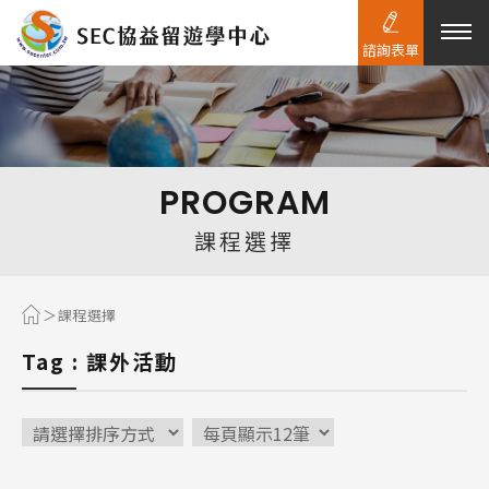
諮詢表單
熱門搜尋：
護理
加拿大RO
任意門
遊學團
教育學區
PROGRAM
Pathway
課程選擇
課程選擇
Tag : 課外活動