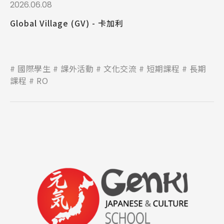
Promotion
2026.06.08
最新優惠
Global Village (GV) - 卡加利
Program
課程選擇
SEC
國際學生
課外活動
文化交流
短期課程
長期
知識庫
課程
RO
熱門搜尋：
護理
加拿大RO
任意門
遊學團
教育學區
Pathway