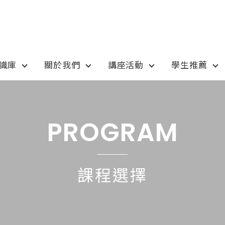
知識庫
關於我們
講座活動
學生推薦
otion
Program
最新優惠
課程選擇
PROGRAM
anada
語言學校
pan
國高中小學校
課程選擇
tralia
專業技職｜海外工讀
 / 愛爾蘭IRELAND
寒暑假遊學團
SA
學士碩士
ew Zealand