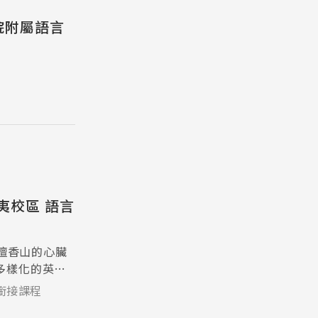
圖學院附屬語言
夏威夷校區 語言
美國檀香山的心臟
多樣化的英語
親子課程、
y銜接課程
生在熱帶天堂