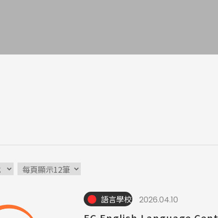
a / 其他 Others
語言學校
2026.04.10
EC English Language Cen