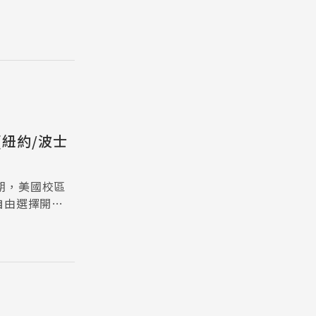
區(紐約/波士
期，美國校區
自由選擇開課