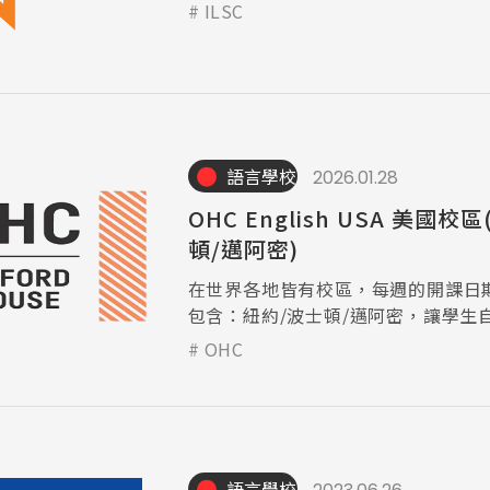
ILSC
語言學校
2026.01.28
OHC English USA 美國校
頓/邁阿密)
在世界各地皆有校區，每週的開課日
包含：紐約/波士頓/邁阿密，讓學生
日期。
OHC
語言學校