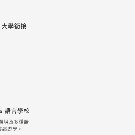
Pathway
y 大學銜接
ers 語言學校
環境及多種語
輕鬆遊學。