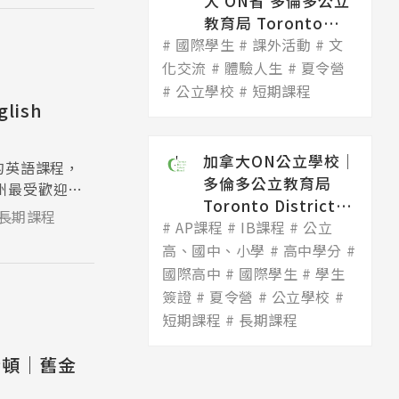
大 ON省 多倫多公立
教育局 Toronto
國際學生
Dis...
課外活動
文
化交流
體驗人生
夏令營
公立學校
短期課程
lish
加拿大ON公立學校│
的英語課程，
多倫多公立教育局
州最受歡迎學
Toronto District
長期課程
AP課程
Scho...
IB課程
公立
高、國中、小學
高中學分
國際高中
國際學生
學生
簽證
夏令營
公立學校
短期課程
長期課程