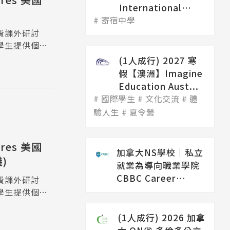
International
寄宿中學
College 哥...
費課外研討
學生提供個人
需要加強的部
(1人成行) 2027 寒
假【澳洲】Imagine
Education Aust...
國際學生
文化交流
體
驗人生
夏令營
tres 美國
加拿大NS學校│私立
)
就業為導向職業學院
CBBC Career
費課外研討
College（...
學生提供個人
需要加強的部
(1人成行) 2026 加拿