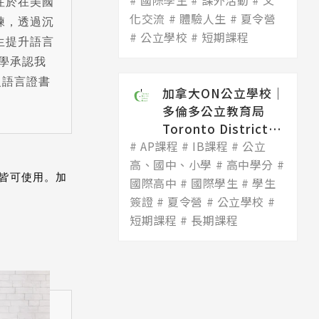
國際學生
Dis...
課外活動
文
注於在美國
化交流
體驗人生
夏令營
練，透過沉
公立學校
短期課程
生提升語言
大學承認我
 級語言證書
加拿大ON公立學校│
多倫多公立教育局
Toronto District
AP課程
Scho...
IB課程
公立
高、國中、小學
高中學分
施皆可使用。加
國際高中
國際學生
學生
簽證
夏令營
公立學校
短期課程
長期課程