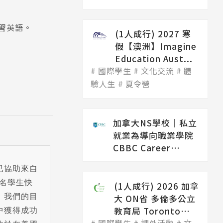
學習英語。
(1人成行) 2027 寒
假【澳洲】Imagine
Education Aust...
。
國際學生
文化交流
體
驗人生
夏令營
加拿大NS學校│私立
就業為導向職業學院
CBBC Career
College（...
S 已協助來自
 萬名學生快
(1人成行) 2026 加拿
。我們的目
大 ON省 多倫多公立
中獲得成功
教育局 Toronto