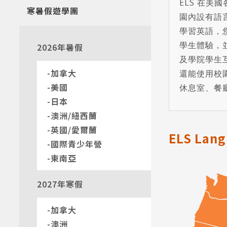
ELS 在美
寒暑假遊學團
園內設有語言
學習英語，
學生體驗，
2026年暑假
及學院學生
加拿大
還能使用校
美國
休息室、餐
日本
澳洲/紐西蘭
英國/愛爾蘭
ELS Lan
國際青少年營
東南亞
2027年寒假
加拿大
澳洲