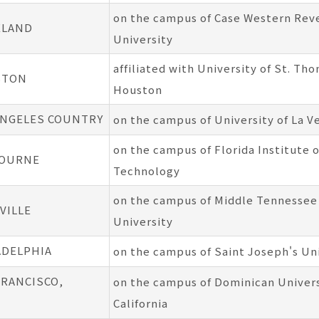
on the campus of Case Western Rev
ELAND
University
affiliated with University of St. Th
STON
Houston
ANGELES COUNTRY
on the campus of University of La V
on the campus of Florida Institute o
BOURNE
Technology
on the campus of Middle Tennessee
VILLE
University
ADELPHIA
on the campus of Saint Joseph's Un
FRANCISCO,
on the campus of Dominican Univers
California