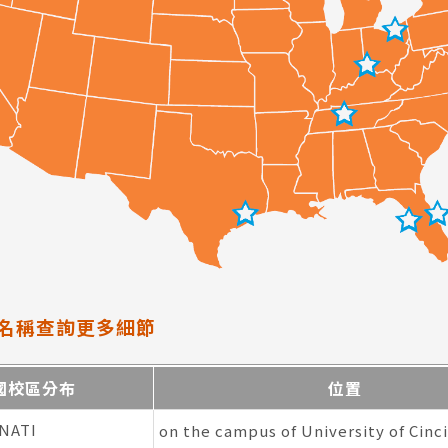
尋：
護理
加拿大RO
任意門
遊學團
教育學區
名稱查詢更多細節
國校區分布
位置
NATI
on the campus of University of Cinc