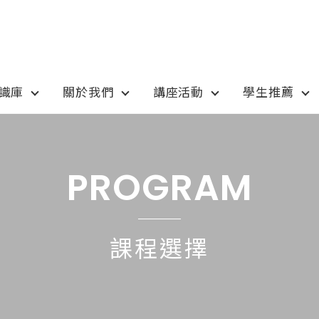
知識庫
關於我們
講座活動
學生推薦
otion
Program
最新優惠
課程選擇
PROGRAM
anada
語言學校
pan
國高中小學校
課程選擇
tralia
專業技職｜海外工讀
 / 愛爾蘭IRELAND
寒暑假遊學團
SA
學士碩士
ew Zealand