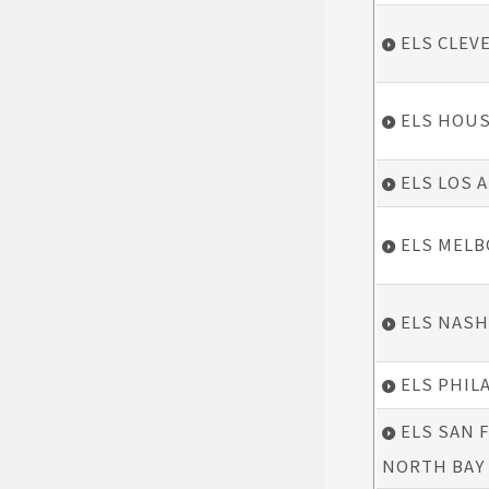
ELS CLEV
ELS HOU
ELS LOS 
ELS MEL
ELS NASH
ELS PHIL
ELS SAN 
NORTH BAY