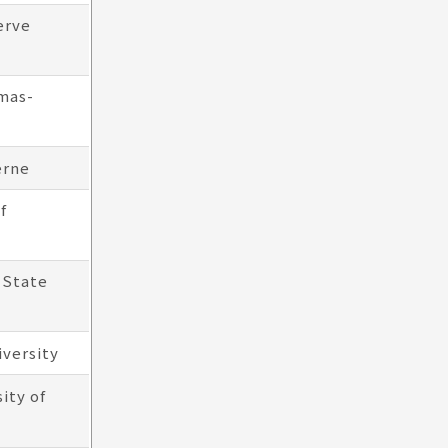
erve
omas-
erne
f
 State
iversity
ity of