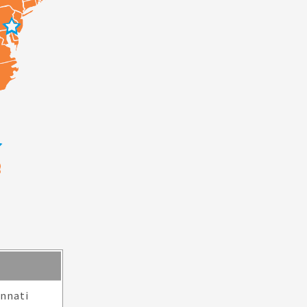
Pathway
innati