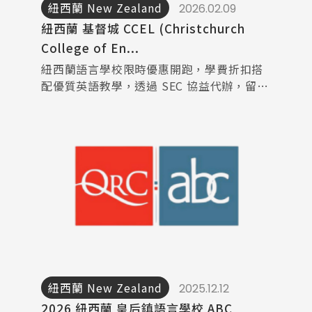
紐西蘭 New Zealand
2026.02.09
Latest News
紐西蘭 基督城 CCEL (Christchurch
最新消息
College of En...
紐西蘭語言學校限時優惠開跑，學費折扣搭
Promotion
最新優惠
配優質英語教學，透過 SEC 協益代辦，留學
更安心省預算。
Program
課程選擇
SEC
知識庫
熱門搜尋：
紐西蘭 New Zealand
2025.12.12
護理
加拿大RO
任意門
遊學團
教育學區
2026 紐西蘭 皇后鎮語言學校 ABC