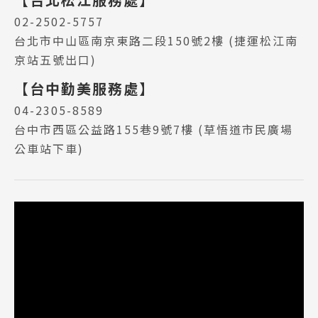
SEC
知識庫
02-2502-5757
台北市中山區南京東路二段150號2樓 (捷運松江南
京站五號出口)
【台中勤美服務處】
04-2305-8589
台中市西區公益路155巷9號7樓 (草悟道市民廣場
熱門搜尋：
公車站下車)
護理
加拿大RO
任意門
遊學團
教育學區
Pathway