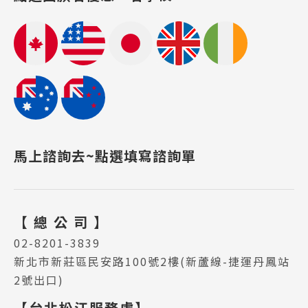
馬上諮詢去~點選填寫諮詢單
Latest News
最新消息
【 總 公 司 】
Promotion
最新優惠
02-8201-3839
新北市新莊區民安路100號2樓(新蘆線-捷運丹鳳站
Program
2號出口)
課程選擇
【台北松江服務處】