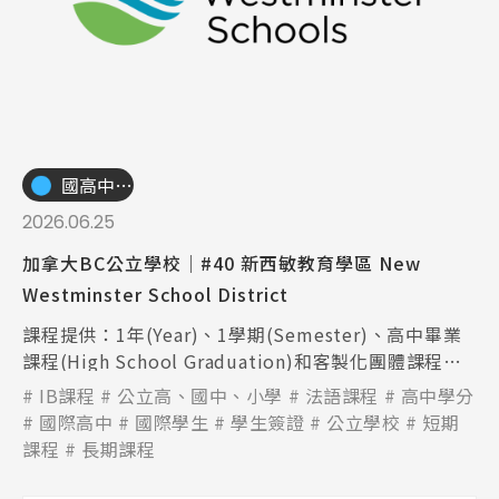
國高中小學校
2026.06.25
加拿大BC公立學校│#40 新西敏教育學區 New
Westminster School District
課程提供：1年(Year)、1學期(Semester)、高中畢業
課程(High School Graduation)和客製化團體課程
(custom group programs)；可招收的年級：幼稚園
IB課程
公立高、國中、小學
法語課程
高中學分
至12年級（K-12）
國際高中
國際學生
學生簽證
公立學校
短期
課程
長期課程