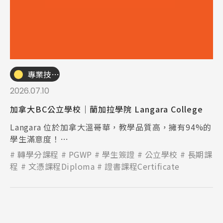
專業技職｜海外工讀
2026.07.10
加拿大BC公立學校｜蘭加拉學院 Langara College
Langara 位於加拿大溫哥華，教學品質高，擁有94%的
學生滿意度！
符合資格畢業生可申請最長3年的畢業後工簽(PGWP)
轉學分課程
PGWP
學生簽證
公立學校
長期課
程
文憑課程Diploma
證書課程Certificate