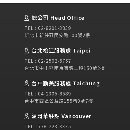
About Us
關於我們
總公司 Head Office
SEC
講座活動
TEL :
02-8201-3839
新北市新莊區民安路100號2樓
Testimonial
學生推薦
台北松江服務處 Taipei
Links
相關連結
TEL :
02-2502-5757
台北市中山區南京東路二段150號2樓
使用條款
免責聲明
隱私權保護政策
台中勤美服務處 Taichung
TEL :
04-2305-8589
諮詢表單
台中市西區公益路155巷9號7樓
溫哥華駐點 Vancouver
立即諮詢
TEL :
778-223-3335