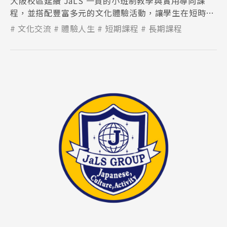
大阪校區延續 JaLS 一貫的小班制教學與實用導向課
程，並搭配豐富多元的文化體驗活動，讓學生在短時間
內有效提升日語能力。
文化交流
體驗人生
短期課程
長期課程