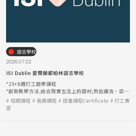
語言學校
2026.07.02
ISI Dublin 愛爾蘭都柏林語言學校
*25+8週打工遊學課程
*創新教學方法,結合現實生活上的題材,例如廣告、菜
單、Youtube等資訊
短期課程
長期課程
證書課程Certificate
打工實
習