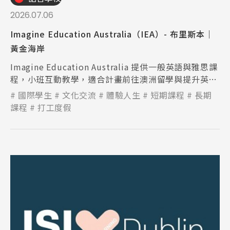
Latest News
最新消息
2026.07.06
Imagine Education Australia（IEA）- 布里斯本｜
Promotion
最新優惠
黃金海岸
Imagine Education Australia 提供一般英語與雅思課
Program
課程選擇
程，小班互動教學，適合計畫前往澳洲留學與提升英語
能力的學生。
國際學生
文化交流
體驗人生
短期課程
長期
SEC
知識庫
課程
打工度假
熱門搜尋：
護理
加拿大RO
任意門
遊學團
教育學區
Pathway