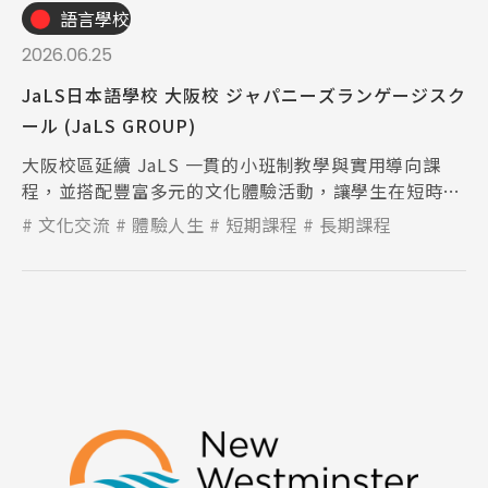
語言學校
2026.06.25
JaLS日本語學校 大阪校 ジャパニーズランゲージスク
ール (JaLS GROUP)
大阪校區延續 JaLS 一貫的小班制教學與實用導向課
程，並搭配豐富多元的文化體驗活動，讓學生在短時間
內有效提升日語能力。
文化交流
體驗人生
短期課程
長期課程