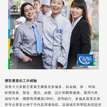
Latest News
最新消息
獲取寶貴的工作經驗
Promotion
最新優惠
加拿大大多數主要雇主彙集在多倫多，如金融、旅 、時裝、
軟體發展、製造、通訊、娛樂、設計和醫療服務。通用汽車、
Program
福特汽車、國際商用機器(IBM)、道明銀行、多倫多股票交易
課程選擇
所等企業皆分佈于市內及周邊地區。這個城市和學院為您提供