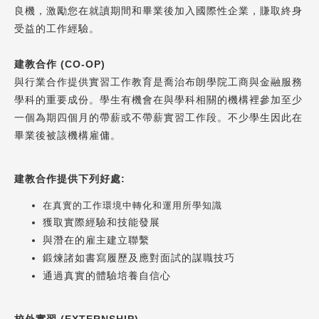
良機，激勵您在就讀期間和畢業後加入國際性企業，賺取終身
SEC
知識庫
受益的工作經驗。
建教合作
(CO-OP)
與行業合作提供實習工作教育是喬治布朗學院工商與金融服務
學科的重要成份。學生有機會在與學科相關的機構裡參加至少
一個為期四個月的帶薪或不帶薪實習工作段。不少學生因此在
畢業後被該機構雇傭。
熱門搜尋：
護理
加拿大RO
任意門
遊學團
教育學區
建教合作提供下列好處:
Pathway
在真實的工作環境中轉化和運用所學知識
獲取實際經驗和技能發展
與潛在的雇主建立聯繫
鍛煉諸如書寫履歷及應對面試的謀職技巧
通過真實的體驗培養自信心