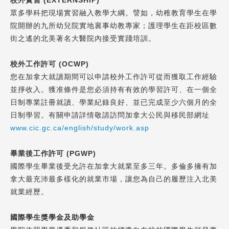
校外實習
(EXTERNSHIP)
眾多學科把現場實習融入教學大綱。譬如，幼稚教育學生在學
院開辦的九所幼兒院實地襄事幼教專家；護理學生在距校區數
街之遙的北美著名大醫院內接受實踐培訓。
校外工作許可
(OCWP)
您在加拿大就讀期間可以申請校外工作許可從而獲取工作經驗
並掙收入。獲准條件是您必須持有有效的學習許可、在一個全
日制專業註冊就讀、學業紀錄良好、並已完成至少六個月的全
日制學習。有關申請詳情敬請訪問加拿大公民與移民部網址
www.cic.gc.ca/english/study/work.asp
畢業後工作許可
(PGWP)
國際學生畢業後受允許在加拿大就業至多三年。多倫多擁有加
拿大最充沛最多樣化的就業市場，讓您為自己的履歷注入北美
就業經歷。
國際學生獎學金及助學金