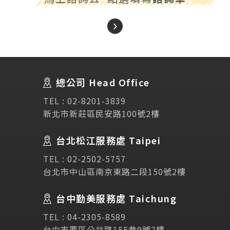
About Us
關於我們
總公司 Head Office
SEC
講座活動
TEL :
02-8201-3839
新北市新莊區民安路100號2樓
Testimonial
學生推薦
台北松江服務處 Taipei
TEL :
02-2502-5757
Links
相關連結
台北市中山區南京東路二段150號2樓
使用條款
免責聲明
隱私權保護政策
台中勤美服務處 Taichung
TEL :
04-2305-8589
台中市西區公益路155巷9號7樓