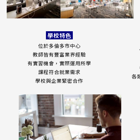
學校特色
位於多倫多市中心
教師皆有豐富業界經驗
有實習機會，實際運用所學
課程符合就業需求
各
學校
與企業緊密合作