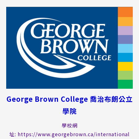
George Brown College 喬治布朗公立
學院
學校網
址:
https://www.georgebrown.ca/international