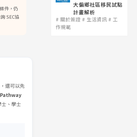
大偏鄉社區移民試點
條件，仍
計畫解析
 SEC協
關於簽證
生活資訊
工
作規範
標，還可以先
 Pathway
學士、學士