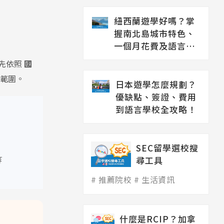
紐西蘭遊學好嗎？掌
握南北島城市特色、
一個月花費及語言學
校推薦
先依照
國
範圍。
日本遊學怎麼規劃？
優缺點、簽證、費用
到語言學校全攻略！
SEC留學選校搜
尋工具
等
推薦院校
生活資訊
什麼是RCIP？加拿