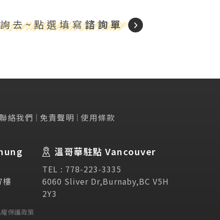
詢去~點選填寫
諮詢單
聯絡我們
免責聲明
使用條款
Testimonial
學生推薦
hung
溫哥華駐點 Vancouver
Links
相關連結
TEL :
778-223-3335
7樓
6060 Sliver Dr,Burnaby,BC V5H
2Y3
使用條款
免責聲明
隱私權保護政策
私權保護政策