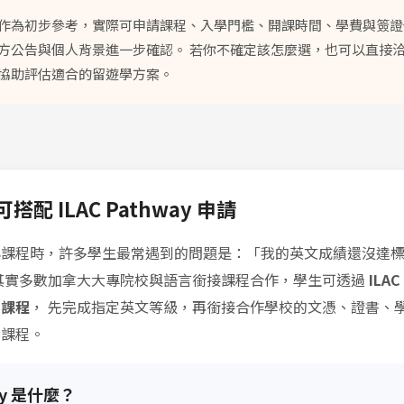
作為初步參考，實際可申請課程、入學門檻、開課時間、學費與簽證
方公告與個人背景進一步確認。 若你不確定該怎麼選，也可以直接洽詢
協助評估適合的留遊學方案。
配 ILAC Pathway 申請
與課程時，許多學生最常遇到的問題是：「我的英文成績還沒達
其實多數加拿大大專院校與語言銜接課程合作，學生可透過
ILAC
接課程
， 先完成指定英文等級，再銜接合作學校的文憑、證書、
士課程。
ay 是什麼？