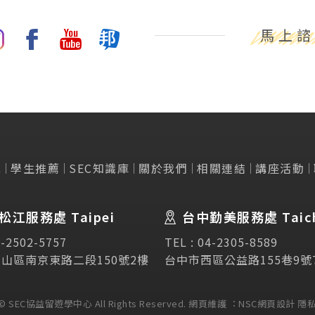
馬上諮
擇
學生推薦
SEC知識庫
關於我們
相關連結
講座活動
t Us
SEC
關於我們
講座活動
民雙認證
講座資訊
松江服務處 Taipei
台中勤美服務處 Taic
介
SEC加拿大當地活動
-2502-5757
TEL :
04-2305-8589
念
獎學金資訊
山區南京東路二段150號2樓
台中市西區公益路155巷9號
C的原因
加拿大遊學/留學說明會
在的必要性
t © SEC協益留遊學中心 All Rights Reserved.
網頁維護 ：
NSC網頁設計
隱