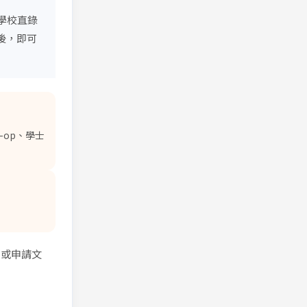
備學校直錄
後，即可
Pathway
-op、學士
間或申請文