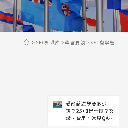
SEC知識庫
學習要領
SEC留學選...
愛爾蘭遊學要多少
錢？25+8是什麼？簽
證、費用、常見QA解
析