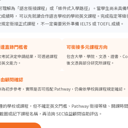
ay 可理解為「語言銜接課程」或「條件式入學路徑」。當學生尚未具
文成績時， 可以先就讀合作語言學校的學術英文課程。完成指定等級
規定銜接正式課程， 不一定需要另外準備 IELTS 或 TOEFL 成績。
尋：
護理
加拿大RO
任意門
遊學團
教育學區
未達直錄門檻者
可銜接多元課程方向
次考試決定申請結果，可透過課程
包含大學、學院、文憑、證書、Co
術英文能力。
後文憑與部分研究所課程。
再由顧問確認
為初步參考，實際是否可搭配 Pathway，仍需依學校與課程規定確認。
趣的學校或課程，但不確定英文門檻、Pathway 銜接等級、開課時
先截圖或記下課程名稱，再洽詢 SEC協益顧問協助評估。