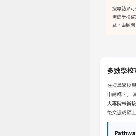
搜尋結果可
需依學校官
益，由顧問
多數學校可搭
在搜尋學校
申請嗎？」 
大專院校銜
後文憑或碩
Pathw