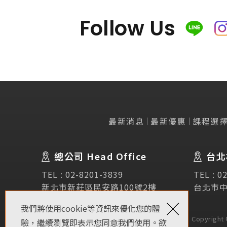
Follow Us
最新消息
最新優惠
課程選
諮詢表單
Abou
留學移
總公司 Head Office
台北
立即諮詢
公司簡
TEL :
02-8201-3839
TEL :
02
經營理
新北市新莊區民安路100號2樓
台北市中
選擇SE
×
我們將使用cookie等資訊來優化您的體
代辦存
Copyrigh
驗，繼續瀏覽即表示您同意我們使用。欲