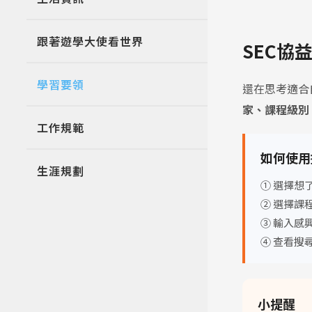
跟著遊學大使看世界
SEC協
學習要領
還在思考適合
家、課程級別
工作規範
如何使用
生涯規劃
① 選擇想
② 選擇課
③ 輸入感興趣
④ 查看搜
小提醒