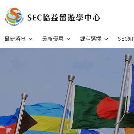
最新消息
最新優惠
課程選擇
SEC
Latest News
Prom
最新消息
綜合訊息
加拿大 C
加拿大 Canada
日本 Ja
日本 Japan
澳洲 Aus
澳洲 Australia
英國 UK
英國 UK/愛爾蘭 Ireland
美國 U
美國 USA
紐西蘭 N