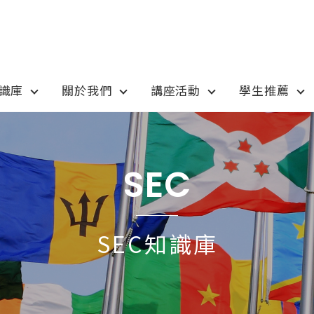
知識庫
關於我們
講座活動
學生推薦
otion
Program
最新優惠
課程選擇
SEC
anada
語言學校
pan
國高中小學校
SEC知識庫
tralia
專業技職｜海外工讀
 / 愛爾蘭IRELAND
寒暑假遊學團
SA
學士碩士
ew Zealand