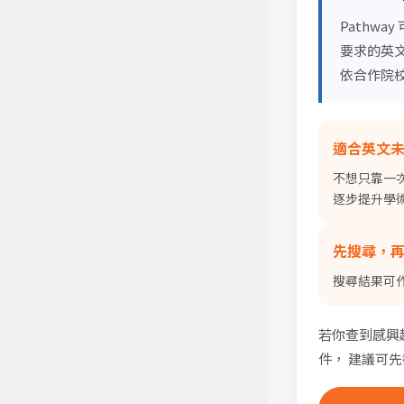
Pathw
要求的英
依合作院校
熱門搜
適合英文
不想只靠一
逐步提升學
先搜尋，
搜尋結果可作
若你查到感興
件， 建議可