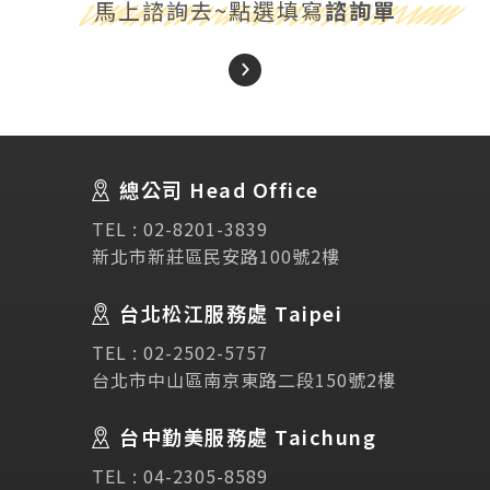
馬上諮詢去~點選填寫
諮詢單
About Us
關於我們
總公司 Head Office
SEC
講座活動
TEL :
02-8201-3839
新北市新莊區民安路100號2樓
Testimonial
學生推薦
台北松江服務處 Taipei
Links
TEL :
02-2502-5757
相關連結
台北市中山區南京東路二段150號2樓
使用條款
免責聲明
隱私權保護政策
台中勤美服務處 Taichung
TEL :
04-2305-8589