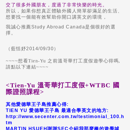
交了很多外國朋友，度過了非常快樂的時光。
所以，如果你想真正體驗外國人簡單卻滿足的生活、
想要找一個能有效幫助你開口講英文的環境，
我誠心推薦
Study Abroad Canada是個很好的選
熱門搜尋：
擇
。
護理
加拿大RO
任意門
遊學團
教育學區
Pathway
（藍恬妤
2014/09/30
）
~~~~想看Tien-Yu 之前溫哥華打工度假遊學心得嗎,
請點以下連結~~~~
<Tien-Yu 溫哥華打工度假+WTBC 國
際證照課程>
其他愛德華王子島推薦心得:
TIEN YU 愛德華王子島 最適合學英文的地方:
http://www.secenter.com.tw/testimonial_100.h
tm
MARTIN HSUEH謝謝SEC介紹我那麼棒的遊學城