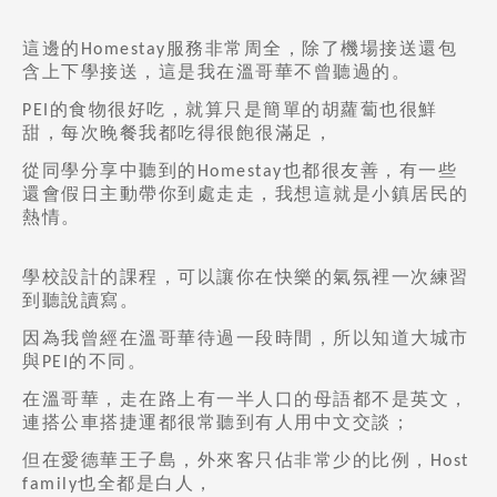
這邊的
服務非常周全，除了機場接送還包
Homestay
含上下學接送，這是我在溫哥華不曾聽過的。
的食物很好吃，就算只是簡單的胡蘿蔔也很鮮
PEI
甜，每次晚餐我都吃得很飽很滿足，
從同學分享中聽到的
也都很友善，有一些
Homestay
還會假日主動帶你到處走走，我想這就是小鎮居民的
熱情。
學校設計的課程，可以讓你在快樂的氣氛裡一次練習
到聽說讀寫。
因為我曾經在溫哥華待過一段時間，所以知道大城市
與
的不同。
PEI
在溫哥華，走在路上有一半人口的母語都不是英文，
連搭公車搭捷運都很常聽到有人用中文交談；
但在愛德華王子島，外來客只佔非常少的比例，
Host
也全都是白人，
family