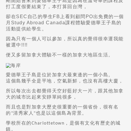
剛開始會來到愛德華王子島是因為在溫哥華的課程及
打工度假要結束了，本打算回台灣，
卻在
SEC
自己的學生
FB
上看到顧問
PO
出免費的一個
月
Study Abroad Canada
課程體驗愛德華王子島的
活動提供給學生。
因為只有一個人可以參加，所以真的覺得很幸運我能
被選中
!!!!
便又多留加拿大體驗不一樣的加拿大地區生活。
愛德華王子島是位於加拿大最東邊的一個小島。
這個島幾乎全是平地，空氣新鮮，也沒有高樓大廈，
所以每次出去都覺得天空好藍好大一片，
跟其他加拿
大的城市比起來安靜單純很多，
而且也是對加拿大歷史很重要的一個省份，很有名
的
清秀家人
也是以這個島為背景。
"
"
學校所在的
，是個有文化有歷史的城
Charlottetown
鎮。