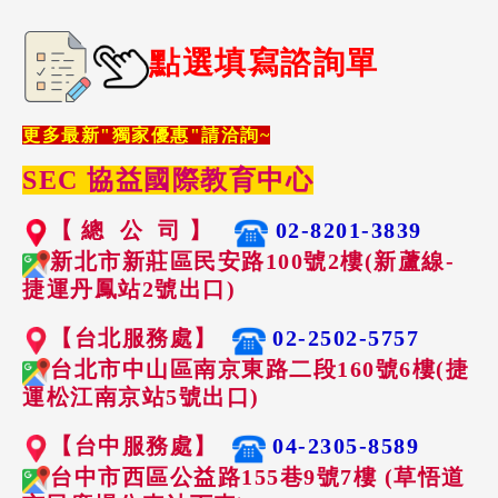
點選填寫諮詢單
更多最新"獨家優惠"請洽詢~
SEC 協益國際教育中心
【 總 公 司 】
02-8201-3839
新北市新莊區民安路100號2樓(新蘆線-
捷運丹鳳站2號出口)
【台北服務處】
02-2502-5757
台北市中山區南京東路二段160號6樓(捷
運松江南京站5號出口)
【台中服務處】
04-2305-8589
台中市西區公益路155巷9號7樓 (草悟道