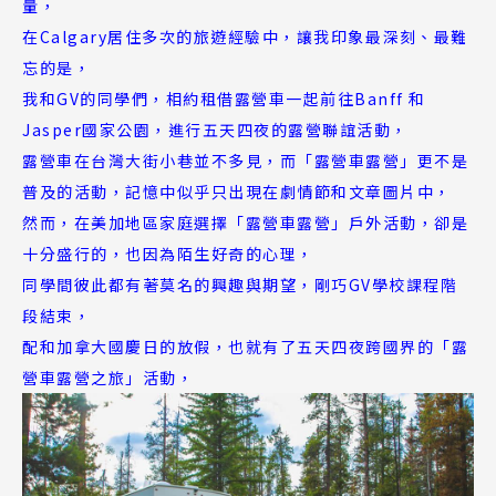
量，
熱門搜尋：
在Calgary居住多次的旅遊經驗中，讓我印象最深刻、最難
護理
加拿大RO
任意門
遊學團
教育學區
忘的是，
Pathway
我和GV的同學們，相約租借露營車一起前往Banff 和
Jasper國家公園，進行五天四夜的露營聯誼活動，
露營車在台灣大街小巷並不多見，而「露營車露營」更不是
普及的活動，記憶中似乎只出現在劇情節和文章圖片中，
然而，在美加地區家庭選擇「露營車露營」戶外活動，卻是
十分盛行的，也因為陌生好奇的心理，
同學間彼此都有著莫名的興趣與期望，剛巧GV學校課程階
段結束，
配和加拿大國慶日的放假，也就有了五天四夜跨國界的「露
營車露營之旅」活動，