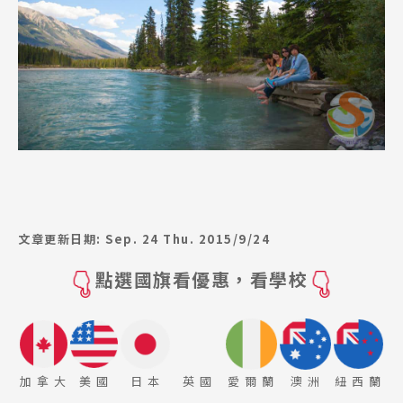
文章更新日期: Sep. 24 Thu. 2015/9/24
點選國旗看優惠，看學校
加 拿 大
美 國
日 本
英 國
愛 爾 蘭
澳 洲
紐 西 蘭