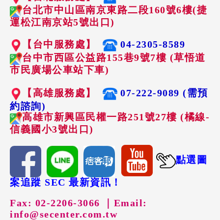
台北市中山區南京東路二段160號6樓(捷
運松江南京站5號出口)
【台中服務處】
04-2305-8589
台中市西區公益路155巷9號7樓 (草悟道
市民廣場公車站下車)
【高雄服務處】
07-222-9089 (需預
約諮詢)
高雄市新興區民權一路251號27樓 (橘線-
信義國小3號出口)
點選圖
案追蹤 SEC 最新資訊！
Fax: 02-2206-3066 ｜
Email:
info@secenter.com.tw