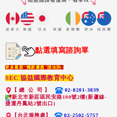
加 拿 大
美 國
日 本
英 國
愛 爾 蘭
澳 洲
紐 西 蘭
點選填寫諮詢單
更多最新"獨家優惠"請洽詢~
SEC 協益國際教育中心
【 總 公 司 】
02-8201-3839
新北市新莊區民安路100號2樓(新蘆線-
捷運丹鳳站2號出口)
【台北服務處】
02-2502-5757