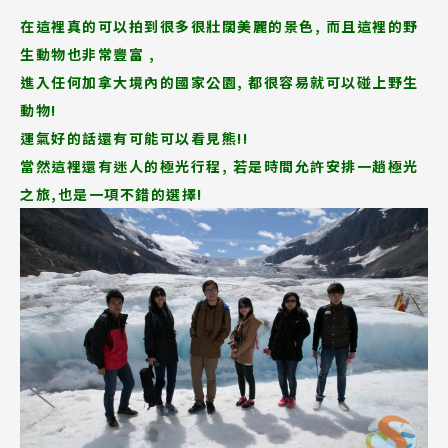
Promotion
最新優惠
在這裡真的可以拍到很多很壯闊美麗的景色, 而且這裡的野
生動物也非常豐富 ,
Program
進入任何加拿大境內的國家公園, 都很容易就可以碰上野生
課程選擇
動物!
運氣好的話還有可能可以看見熊!!
SEC
知識庫
當然這裡還有迷人的極光行程, 若是時間允許安排一趟極光
之旅,也是一項不錯的選擇!
熱門搜尋：
護理
加拿大RO
任意門
遊學團
教育學區
Pathway