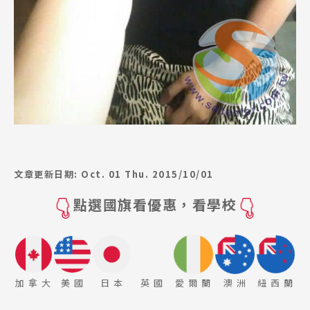
文章更新日期: Oct. 01 Thu. 2015/10/01
點選國旗看優惠，看學校
加 拿 大
美 國
日 本
英 國
愛 爾 蘭
澳 洲
紐 西 蘭