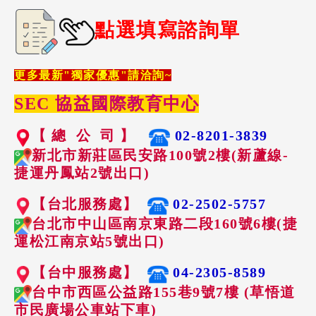
點選填寫諮詢單
更多最新"獨家優惠"請洽詢~
SEC 協益國際教育中心
【 總 公 司 】
02-8201-3839
新北市新莊區民安路100號2樓(新蘆線-
捷運丹鳳站2號出口)
【台北服務處】
02-2502-5757
台北市中山區南京東路二段160號6樓(捷
運松江南京站5號出口)
【台中服務處】
04-2305-8589
台中市西區公益路155巷9號7樓 (草悟道
市民廣場公車站下車)