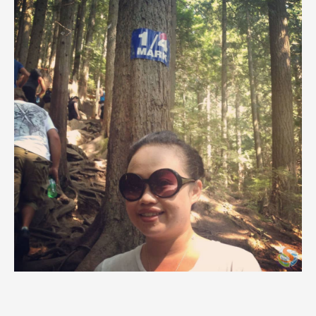
Program
課程選擇
SEC
知識庫
熱門搜尋：
護理
加拿大RO
任意門
遊學團
教育學區
Pathway