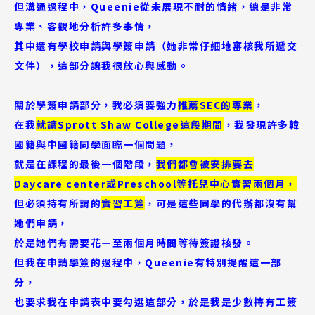
但溝通過程中，Queenie從未展現不耐的情緒，總是非常
專業、客觀地分析許多事情，
其中還有學校申請與學簽申請（她非常仔細地審核我所遞交
文件），這部分讓我很放心與感動。
關於學簽申請部分，我必須要強力
推薦SEC的專業
，
在我
就讀Sprott Shaw College這段期間
，我發現許多韓
國籍與中國籍同學面臨一個問題，
就是在課程的最後一個階段，
我們都會被安排要去
Daycare center或Preschool等托兒中心實習兩個月，
但必須持有所謂的
實習工簽
，可是這些同學的代辦都沒有幫
她們申請，
於是她們有需要花ㄧ至兩個月時間等待簽證核發。
但我在申請學簽的過程中，Queenie有特別提醒這一部
分，
也要求我在申請表中要勾選這部分，於是我是少數持有工簽