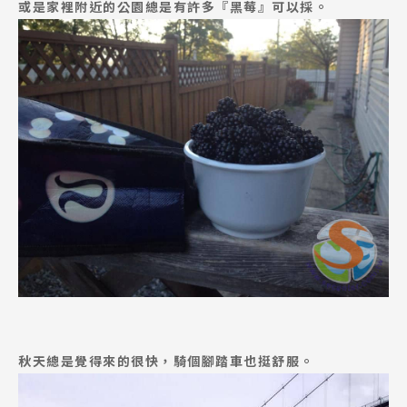
或是家裡附近的公園總是有許多『黑莓』可以採。
秋天總是覺得來的很快，騎個腳踏車也挺舒服。