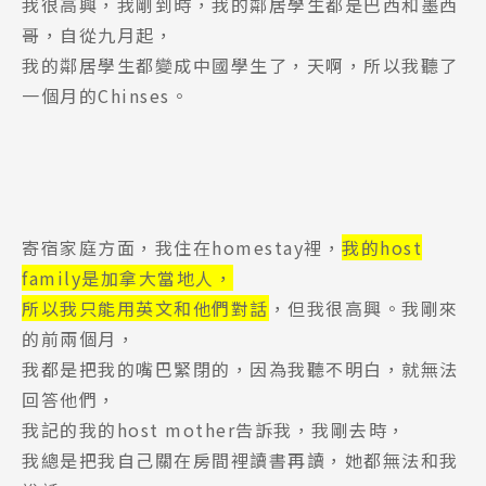
我很高興，我剛到時，我的鄰居學生都是巴西和墨西
Promotion
最新優惠
哥，自從九月起，
我的鄰居學生都變成中國學生了，天啊，所以我聽了
Program
課程選擇
一個月的Chinses。
SEC
知識庫
寄宿家庭方面，我住在homestay裡，
我的host
family是加拿大當地人，
所以我只能用英文和他們對話
，但我很高興。我剛來
熱門搜尋：
的前兩個月，
護理
加拿大RO
任意門
遊學團
教育學區
我都是把我的嘴巴緊閉的，因為我聽不明白，就無法
Pathway
回答他們，
我記的我的host mother告訴我，我剛去時，
我總是把我自己關在房間裡讀書再讀，她都無法和我