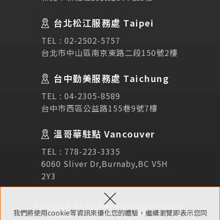
Testimonial
學生推薦
台北松江服務處 Taipei
Links
相關連結
TEL :
02-2502-5757
台北市中山區南京東路二段150號2樓
使用條款
免責聲明
隱私權保護政策
台中勤美服務處 Taichung
TEL :
04-2305-8589
諮詢表單
台中市西區公益路155巷9號7樓
溫哥華駐點 Vancouver
立即諮詢
TEL :
778-223-3335
6060 Sliver Dr,Burnaby,BC V5H
2Y3
×
Copyright © SEC協益留遊學中心 All Rights Reserved.
我們將使用cookie等資訊來優化您的體驗，繼續瀏覽即表示您同
網頁維護 ：
NSC網頁設計
隱私權保護政策