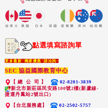
加 拿 大
美 國
日 本
英 國
愛 爾 蘭
澳 洲
紐 西 蘭
點選填寫諮詢單
更多最新"獨家優惠"請洽詢~
SEC 協益國際教育中心
【 總 公 司 】
02-8201-3839
新北市新莊區民安路100號2樓(新蘆線-
捷運丹鳳站2號出口)
【台北服務處】
02-2502-5757