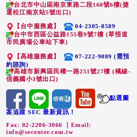
台北市中山區南京東路二段160號6樓(捷
運松江南京站5號出口)
【台中服務處】
04-2305-8589
台中市西區公益路155巷9號7樓 (草悟道
市民廣場公車站下車)
【高雄服務處】
07-222-9089 (需預
約諮詢)
高雄市新興區民權一路251號27樓 (橘線-
信義國小3號出口)
點選圖
案追蹤 SEC 最新資訊！
Fax: 02-2206-3066 ｜
Email:
info@secenter.com.tw