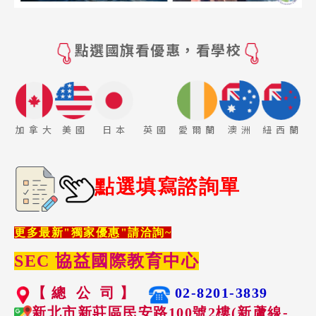
點選國旗看優惠，看學校
加 拿 大
美 國
日 本
英 國
愛 爾 蘭
澳 洲
紐 西 蘭
點選填寫諮詢單
更多最新"獨家優惠"請洽詢~
SEC 協益國際教育中心
【 總 公 司 】
02-8201-3839
新北市新莊區民安路100號2樓(新蘆線-