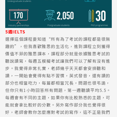
5週IELTS
熱門搜尋：
選擇這個課程要知道“所有為了考試的課程都是很無
護理
加拿大RO
任意門
遊學團
教育學區
趣的”，但我喜歡雅思的生活化，進到課程立刻獲得
Pathway
價值不菲的雅思課本，課程部分就是依據雅思考試的
聽說讀寫，每週五模擬考試讓我們可以了解有沒有進
步。我覺得非常扎實，老師幾乎天天都會安排聽和
讀，一開始會覺得有點不習慣，英式發音，還有讀的
部分也相當吃力，每篇都相當冗長，問題也很弔詭，
但你只有1小時回答所有問題，第一週聽讀平均5.5。
每週會有不同的主題，如果你有比較熟悉的主題，可
能就會拿比較好的分數。另外寫作部分我也覺得很
好，老師會教你怎麼應對考試的寫作，這不正是我們