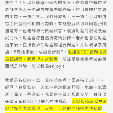
要的？！所以無聊嘛～而說的部分，在課堂中有時候
老師會插入一些報告或是團體辯論，題目是關於當週
的主題，一方面幫助我們練習說，另一方面可以知道
當面試官問你相關問題時，有哪些觀點可以回答;另每
週還有一位老師專門做面試官，模擬對話的現場及面
試方式，對話會錄音然後寄給我們，老師也會在對話
結束後，直接告訴你對話哪裡有問題，文法或單字用
語。5周結束後，成績進步到7。
很謝謝SEC顧問推薦
這個課程，我覺得非常受用
，前提是我知道考試的東
西就是無聊，所以我很enjoy！
我還是有玩啦，誰一直在唸書啊？因為待了1年半，
經歷了春夏秋冬，天氣不用說相當舒服，地廣空氣清
新，除了一些區域，我覺得大致上都很安全，難怪溫
哥華又當選前3?最適合居住城市。
大家知道研究生常
說“好的老師帶你上天堂，不好的老師送你住套房