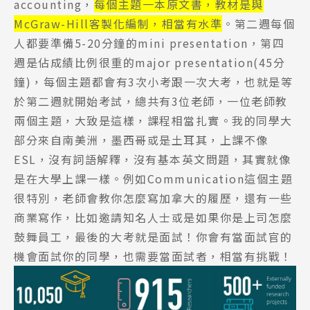
accounting，
每個主題一本原文書，教材是與
McGraw-Hill客製化編制，相當有水準
。第二週每個
人都要準備5-20分鐘的mini presentation，第四
週是佔成績比例很重的major presentation(45分
鐘)，每個主題都會有3次小考跟一次大考，也就是等
於第二週就開始考試，總共有3位老師，一位老師教
兩個主題，大致是這樣，課程相當扎實。我的同學大
部分來自南美洲，墨西哥或是土耳其，上課不像
Latest News
最新消息
ESL，沒有詞語解釋，沒有基本英文問題，其實就像
是在大學上課一樣。例如Communication這個主題
Promotion
很特別，老師會教你怎麼寫加拿大的履歷，還有一些
最新優惠
商業寫作，比如邀請知名人士或是如果你是上司怎麼
Program
鼓舞員工，最後的大考就是面試！你會有當面試官的
課程選擇
機會面試你的同學，也需要當面試者，相當有挑戰！
SEC
知識庫