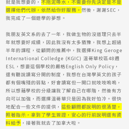
就是我想要的，
不拖泥帶水，不需要你先決定是不是
選擇他們代辦，依然給你好服務。
然後，謝謝SEC，
我完成了一個遊學的夢想。
我朋友英文系的去了一年，我做生物的沒道理只去半
年就想要好成績，因此我沒有太多猶豫，我想上超過
半年的課程，從顧問的推薦中，我選擇King Geroge
International Colledge (KGIC) 溫哥華校區48週
ESL，想要這個學校的嚴格English Only Policy，
還有聽說讀寫分開的制度，我想在台灣學英文的孩子
都有個嘴殘的弱點，好會讀寫但一開口就吱吱嗚嗚，
所以想藉學校的分級讓我了解自己在哪階，然後有方
向可以加強，而選擇溫哥華只是因為我好怕冷。很快
地配合一些文件的提供，
這些顧問都說明的很清楚，
照著指示，拿到了學生簽證，安心的行前說明還有資
料給予
，接著我就去了加拿大啦。