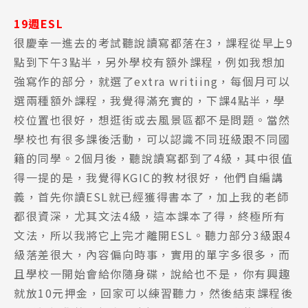
19週ESL
很慶幸一進去的考試聽說讀寫都落在3，課程從早上9
點到下午3點半，另外學校有額外課程，例如我想加
強寫作的部分，就選了extra writiing，每個月可以
選兩種額外課程，我覺得滿充實的，下課4點半，學
校位置也很好，想逛街或去風景區都不是問題。當然
學校也有很多課後活動，可以認識不同班級跟不同國
籍的同學。2個月後，聽說讀寫都到了4級，其中很值
得一提的是，我覺得KGIC的教材很好，他們自編講
義，首先你讀ESL就已經獲得書本了，加上我的老師
都很資深，尤其文法4級，這本課本了得，終極所有
文法，所以我將它上完才離開ESL。聽力部分3級跟4
級落差很大，內容偏向時事，實用的單字多很多，而
且學校一開始會給你隨身碟，說給也不是，你有興趣
就放10元押金，回家可以練習聽力，然後結束課程後