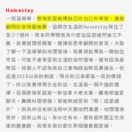
Homestay
一到溫哥華，
寄宿家庭爸媽就已在出口外等我，謝謝
顧問的安排跟推薦
，這間在北溫的homestay我住了
至少7個月，很多同學問我為什麼住這麼遠然後又不
搬，其實道理很簡單，選擇前思考顧問的意見，大致
了解一下溫哥華的地理環境，我覺得如果我一開始住
市區，可能不會享受到北溫的自然環境，還有因為是
跨區，我個人不認為我自己會掏錢加跨區費過去，但
這是2016以前的制度，現在的公車都是一區的價錢
了，所以我覺得現在去的話，北溫是一個不錯的選
擇。這個寄宿家庭是一對加拿大老夫妻，轟爸相當愛
聊天，轟媽料理很強！很能夠感受到“嗯！這是國
外”！因為你沒有辦法用中文跟他們溝通，地理環境
很好，說有山有山，有水也有水，還有超市跟正在改
建的圖書館，我很多假日都在那個圖書館度過。