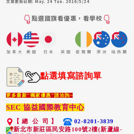
文章更新日期: May. 24 Tue. 2016/5/24
點選國旗看優惠，看學校
加 拿 大
美 國
日 本
英 國
愛 爾 蘭
澳 洲
紐 西 蘭
點選填寫諮詢單
更多最新"獨家優惠"請洽詢~
SEC 協益國際教育中心
【 總 公 司 】
02-8201-3839
新北市新莊區民安路100號2樓(新蘆線-