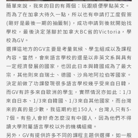
簡單來說，我來的目的有兩個：玩跟順便學點英文。
而為了在加拿大待久一點，所以也有申請打工度假簽
(剛好是最後一期的抽籤制)，成功申請到後就開始找
學校，最後決定落腳於加拿大BC省的Victoria，學
校為GV。
選擇這地方的GV主要是考量氣候、學生組成以及課程
內容。當然，會來語言學校的還是以非英文系與具有
一定經濟發展的國家，也因此日本與韓國成為了最大
宗，其他則來自瑞士、德國、沙烏地阿拉伯等國家。
決定前做了功課發現很多語言學校幾乎受來自日韓，
而GV有許多來自歐洲的學生，實際情況亦如此：1/3
來自日本、1/3來自韓國、1/3來自其他國家，而台灣
來的真的是少數，我這期約近150人，台灣人只有5-
7個。有些人會好奇怎麼沒有中國人，因為他們不得
讀大學附屬語言學校以外的機構組織。
另外，GV有提供許多不同的課程主題供選擇，如一般