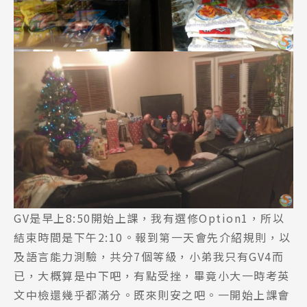
熱門搜尋：
護理
加拿大RO
任意門
遊學團
教育學區
Pathway
GV是早上8:50開始上課，我有選修Option1，所以
結束時間是下午2:10。報到第一天會先介紹規則，以
及語言能力測驗，共分7個等級，小弟我只有GV4而
已，大概算是中下吧，有點受挫，畢竟小大一時考英
文中檢還幾乎都滿分。既來則安之吧。一開始上課會