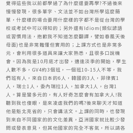
覺得這些我以前都學過了為什麼還要再學?不過後來
慢慢發現，很多單字、文法並不如台灣所學這麼簡
單，什麼樣的場合要用什麼樣的字都不是從台灣的學
校或考試中可以得知的；另外還有Idiom(類似諺語
或習慣用法，抱歉我不知道怎麼翻譯，譬如春風天後
母面)也是非常難懂但實用的；上課方式也是非常多
元，會利用很多道具來讓大家熟悉，且很多口說機
會。因為我是10月底才出發，適逢淡季的開始，學生
人數不多，GV4約3個班，一個班10-15人不等，我
們班有人，來自日本的6人，韓國的3人，菲律賓1
人，瑞士1人，委內瑞拉1人，加拿大1人，台灣1
人。算是蠻多元的，有人好奇怎麼會有加拿大人!我
聽到我也傻眼，是來凌虐我們的嗎?後來聊天才知道
他是魁北克省的，只會講法文。上課的同時，也發現
到來自不同國家的的文化差異，亞洲國家就比較少發
問或發表意見，但其他國家的完全不客氣，所以請各