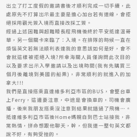
出立了打工度假的邀請書後才順利完成一切手續，此
處原先不打算出示最主要是擔心加台若有連線，會拒
絕採用觀光簽入境而直接改採工簽。
經過上述困難與超難睡長程飛機後終於平安抵達溫哥
華，另一個關卡來臨了：入境。在排隊的時候一直在
煩惱英文若無法順利表達我的意思該如何是好，會不
會就這樣被拒絕入境?所幸海關人員僅詢問此次目的
以及要求出示入學邀請以及出境時間(我有先購買三
個月後離境到美國的船票)，非常順利的就進入的加
拿大!!!
我們是直接搭乘直達維多利亞市區的BUS，會整台車
上Ferry，這邊要注意，中途是會換車的，司機會廣
播，後來我朋友搭乘沒注意到結果就錯過了飛機…。
抵達維多利亞市區後Home媽親自到巴士站接我，非
常熱情，拼命想跟他聊天，幹，但我連一整句英文都
說不好，有夠受挫的。