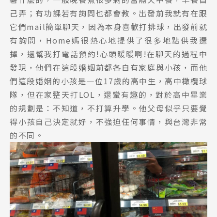
己弄；有功課若有詢問也都會教。出發前我就有在跟
它們mail簡單聊天，因為本身喜歡打排球，出發前就
有詢問，Home媽很熱心地提供了很多地點供我選
擇，還幫我打電話預約!心頭暖暖啊!在聊天的過程中
發現，他們在這段婚姻前都各自有家庭與小孩，而他
們這段婚姻的小孩是一位17歲的高中生，高中橄欖球
Latest News
隊，但在家整天打LOL，還蠻有趣的，對於高中畢業
最新消息
的規劃是：不知道，不打算升學。他父母似乎只要覺
得小孩自己決定就好，不強迫任何事情，與台灣非常
Promotion
最新優惠
的不同。
Program
課程選擇
SEC
知識庫