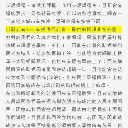
英語課程、考試用課程、商用英語課程等，且都會有
程度要求。最後就是氣候，可以請各位直接上網查一
下其他大城市有多冷，溫哥華是有多會下雨。
出發前有SEC有提供行前會，提供的資訊非常完整，
但對於我們的入境方式也不敢保證，畢竟我們是打算
初期只讀語言學校，不打工，因此在出發的時候採用
觀光簽進入，結束後再轉工簽，但此種方式網路上搜
尋不太到相關資訊，但也只有硬著頭皮上了；而在購
買機票的時候因考量到會待超過一年，且可能會在結
束之後到他國觀光(流浪)，也只買了單程機票，上述
兩種因素造成在台灣出發的時候就遇上了麻煩。
在台灣機場報到的時候因只有單程機票，且只向地勤
人員說明我們是去觀光與念語言造成地勤人員不願開
票，因擔心我們會逾期居留，而後由他們長官出面與
我們溝通，並要求我們簽立切結書：若因個人因素造
成無法入境需原機遣返必須由個人承擔所有花費。後