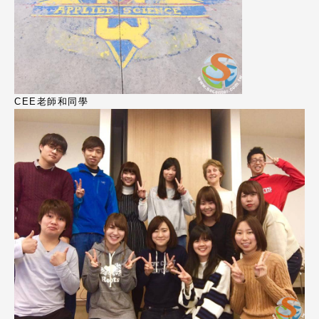
CEE老師和同學
熱門搜尋：
護理
加拿大RO
任意門
遊學團
教育學區
Pathway