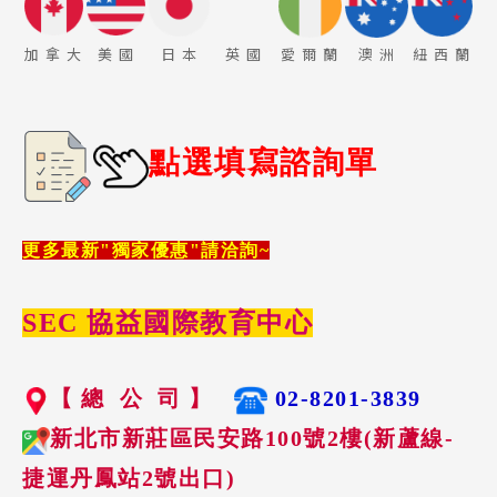
加 拿 大
美 國
日 本
英 國
愛 爾 蘭
澳 洲
紐 西 蘭
點選填寫諮詢單
更多最新"獨家優惠"請洽詢~
SEC 協益國際教育中心
【 總 公 司 】
02-8201-3839
新北市新莊區民安路100號2樓(新蘆線-
捷運丹鳳站2號出口)