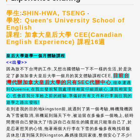
學生:
SHIN-HWA, TSENG
學校: Queen's University School of
English
課程: 加拿大皇后大學 CEE(Canadian
English Experience) 課程16週
皇后大學遊學一個月體驗課程
<<出發>>
因為放不下台灣的工作,又想出國體驗一下不一樣的生活,於是決
目前台
定了參加加拿大皇后大學一個月的英文體驗課程CEE,
灣代辦加拿大皇后大學的只有SEC代辦中心
,很幸運遇
到Queenie,在我出發前幫我處理得相當仔細跟細心,讓我相當安
心,也會跟我分享她之前的經驗,準備好所有文件和行李就往我的
遊學之路出發啦!
在到達我的目的地kingston前,就遇到了第一個考驗,轉機飛機因
為下雪被取消,班機延到隔天下午,被迫留在多倫多一個晚上,頓時
間覺得自己變強大了!告訴自己在陌生的國度就只能靠自己了,於
是忍著想哭的心情,拖著兩個大行李在下雪的多倫多夜晚找尋飯
店休息!直到隔天到kingston,轟媽接我回家後,整個安心了不少!