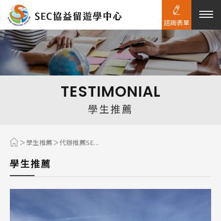
諮詢表單
熱門搜尋：
護理
加拿大RO
任意門
遊學團
教育學區
TESTIMONIAL
Pathway
學生推薦
學生推薦
代辦推薦SE...
學生推薦