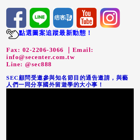
點選圖案追蹤最新動態！
Fax: 02-2206-3066 ｜
Email:
info@secenter.com.tw
Line: @sec888
SEC顧問受邀參與知名節目的通告邀請，與藝
人們一同分享國外留遊學的大小事！