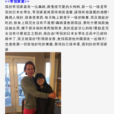
<<寄宿家庭>>
我的寄宿家庭有一位轟媽,兩隻很可愛的大狗狗,跟一位一樣是寄
宿的日本女學生,寄宿家庭佈置得相當溫馨,讓我有很溫暖的感覺!
轟媽人很好,很會煮東西,每天晚上都煮不一樣的晚餐,而且都超好
吃的,飲食上我完全沒有不適應!轟媽還會跟我說,要吃什麼就跟她
說她去買,櫃子跟冰箱的東西隨我拿,真的是超甘心的啦!重點是完
全沒有什麼規定之類的,很自由!寄宿的日本女學生念高中已經待
兩年了,英文相當好!對我很友善,會找我跟他外國朋友一起聊天!
也會推薦一些當地好吃的餐廳,覺得自己很幸運,遇到好的寄宿家
庭.