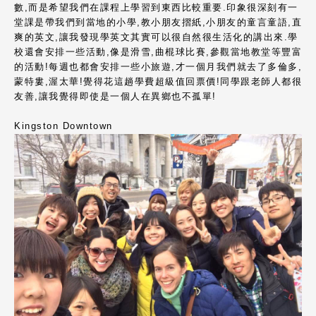
數,而是希望我們在課程上學習到東西比較重要.印象很深刻有一
堂課是帶我們到當地的小學,教小朋友摺紙,小朋友的童言童語,直
爽的英文,讓我發現學英文其實可以很自然很生活化的講出來.學
校還會安排一些活動,像是滑雪,曲棍球比賽,參觀當地教堂等豐富
的活動!每週也都會安排一些小旅遊,才一個月我們就去了多倫多,
蒙特婁,渥太華!覺得花這趟學費超級值回票價!同學跟老師人都很
友善,讓我覺得即使是一個人在異鄉也不孤單!
Kingston Downtown