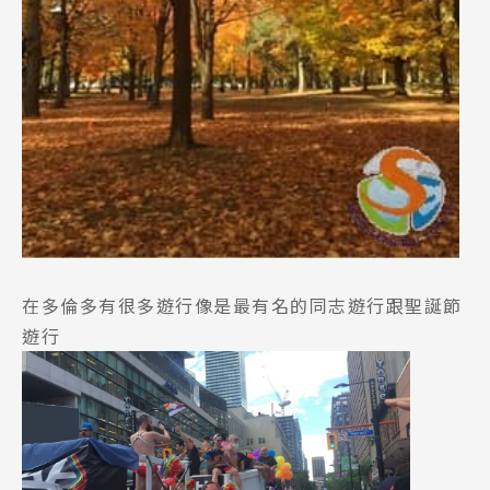
Latest News
最新消息
Promotion
最新優惠
Program
在多倫多有很多遊行像是最有名的同志遊行跟聖誕節
課程選擇
遊行
SEC
知識庫