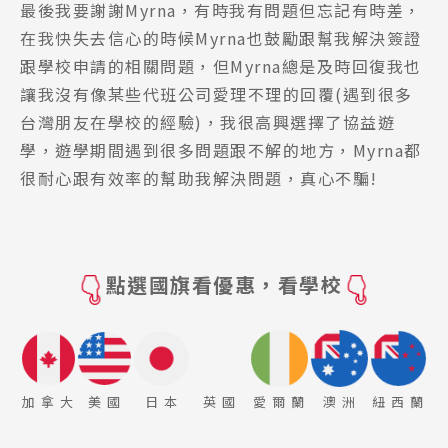
最後我要謝謝Myrna，有時我有問題但忘記有時差，
在我快失去信心的時候Myrna也鼓勵跟幫我解決簽證
跟學校申請的相關問題，但Myrna總是及時回復我也
讓我沒有像某些代班公司愛理不理的回覆(遇到很多
台灣朋友在學校的經驗)，我很高興選擇了協益遊
學，遊學期間遇到很多問題跟不解的地方，Myrna都
很耐心跟有效率的幫助我解決問題，真心不騙!
點選國旗看優惠，看學校
加 拿 大
美 國
日 本
英 國
愛 爾 蘭
澳 洲
紐 西 蘭