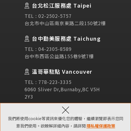
台北松江服務處 Taipei
Links
相關連結
TEL :
02-2502-5757
台北市中山區南京東路二段150號2樓
使用條款
免責聲明
隱私權保護政策
台中勤美服務處 Taichung
TEL :
04-2305-8589
諮詢表單
台中市西區公益路155巷9號7樓
溫哥華駐點 Vancouver
立即諮詢
TEL :
778-223-3335
6060 Sliver Dr,Burnaby,BC V5H
2Y3
×
Copyright © SEC協益留遊學中心 All Rights Reserved.
我們將使用cookie等資訊來優化您的體驗，繼續瀏覽即表示您同
網頁維護 ：
NSC網頁設計
隱私權保護政策
意我們使用。欲瞭解詳細內容，請詳閱
隱私權保護政策