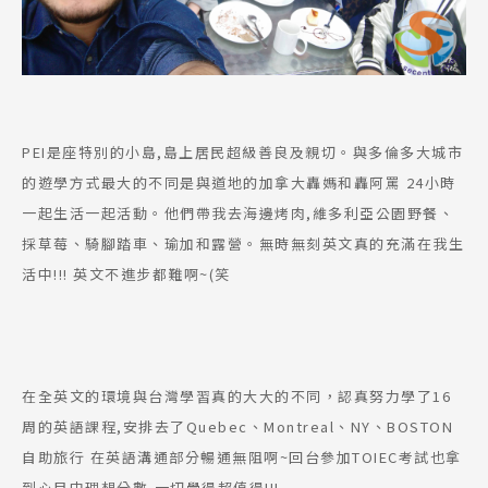
PEI是座特別的小島,島上居民超級善良及親切。與多倫多大城市
的遊學方式最大的不同是與道地的加拿大轟媽和轟阿罵 24小時
一起生活一起活動。他們帶我去海邊烤肉,維多利亞公園野餐、
採草莓、騎腳踏車、瑜加和露營。無時無刻英文真的充滿在我生
活中!!! 英文不進步都難啊~(笑
在全英文的環境與台灣學習真的大大的不同，認真努力學了16
周的英語課程,安排去了Quebec、Montreal、NY、BOSTON
自助旅行 在英語溝通部分暢通無阻啊~回台參加TOIEC考試也拿