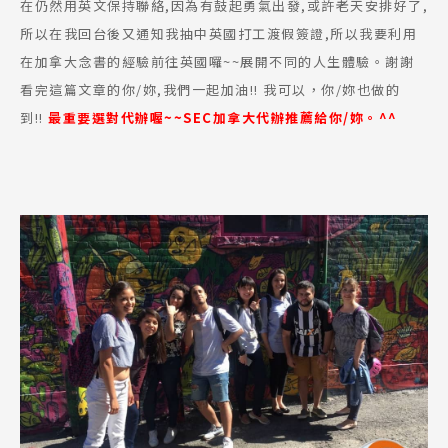
最新優惠
在仍然用英文保持聯絡,因為有鼓起勇氣出發,或許老天安排好了,
所以在我回台後又通知我抽中英國打工渡假簽證,所以我要利用
Program
課程選擇
在加拿大念書的經驗前往英國囉~~展開不同的人生體驗。謝謝
看完這篇文章的你/妳,我們一起加油!! 我可以，你/妳也做的
SEC
到!!
最重要選對代辦喔~~SEC加拿大代辦推薦給你/妳。^^
知識庫
熱門搜尋：
護理
加拿大RO
任意門
遊學團
教育學區
Pathway