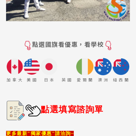
點選國旗看優惠，看學校
加 拿 大
美 國
日 本
英 國
愛 爾 蘭
澳 洲
紐 西 蘭
點選填寫諮詢單
更多最新"獨家優惠"請洽詢~