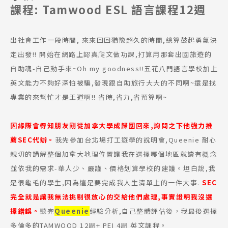
課程: Tamwood ESL 語言課程12週
出社會工作一段時間, 來來回回猶豫超久的時間,總算鼓起勇氣決
定出發!! 開始在網路上認真爬文做功課,打算用那套出國旅遊的
自助魂-自己動手來~Oh my goodness!!五花八門語言學校加上
英文能力不夠好深怕被騙,發現跟自助旅行大大的不同啊~還是找
專業的來幫忙才是王道啊!! 省時,省力,省預算啊~
因緣際會得知朋友剛從加拿大學成歸國回來,詢問之下他強力推
薦SEC代辦。
我先參加台北場打工遊學的說明會,Queenie 耐心
親切的講解整個加拿大地理位置讓我在選擇哪個地區就讀有槪念
並依我的需求-華人少、嚴謹、價格划算學校的建議。坦白說,我
是很龜毛的學生,因為這是要完成我人生清單上的一件大事.
SEC
完全就是讓我無法挑剔很放心的交給他們處理,事實證明我沒選
擇錯誤。
聽完
Queenie
經驗分析,自己整體評估後，我最後選擇
多倫多的TAMWOOD 12周+ PEI 4周 英文課程。