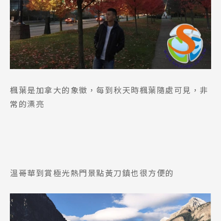
熱門搜尋：
護理
加拿大RO
任意門
遊學團
教育學區
Pathway
楓葉是加拿大的象徵，每到秋天時楓葉隨處可見，非
常的漂亮
溫哥華到賞極光熱門景點黃刀鎮也很方便的