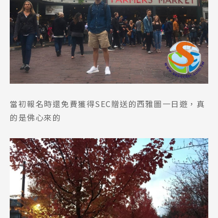
當初報名時還免費獲得SEC贈送的西雅圖一日遊，真
Latest News
最新消息
的是佛心來的
Promotion
最新優惠
Program
課程選擇
SEC
知識庫