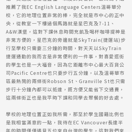
推薦了我EC English Language Centers溫哥華分
校，它的地理位置非常的棒，完全就是市中心的正中
央，從教室一下樓過個馬路就是星巴克及7-11、
A&W漢堡，這對下課休息時間充飢及喝杯咖啡提神是
非常方便的，星巴克的旁邊就是SkyTrain(捷運站)步
行至學校只需要三分鐘的時間，對天天以SkyTrain
捷運通勤的我而言是非常便利的一件事，對喜愛逛街
的學生也是一大福音，因為它距離市中心最大百貨公
司Pacific Centre也只要步行五分鐘，以及溫哥華市
區最熱鬧的兩條街Robson St、Granville St也只需
步行十分鐘內都可以抵達，既方便又能省下交通費，
這兩條街正也是我平時下課和同學去聚餐的好去處。
學校的地理位置正如我所需，那至於學生國籍比例也
是我相當滿意的一點，我待在EC Vancouver長達半
年的時間僅僅遇見五位來自台灣的學生，這對我們來