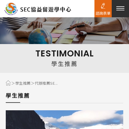
諮詢表單
熱門搜尋：
護理
加拿大RO
任意門
遊學團
教育學區
TESTIMONIAL
Pathway
學生推薦
學生推薦
代辦推薦SE...
學生推薦