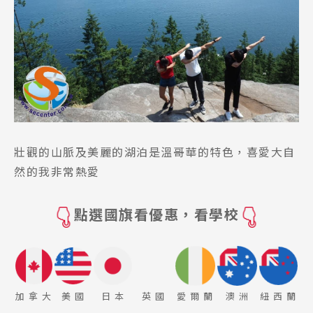
壯觀的山脈及美麗的湖泊是溫哥華的特色，喜愛大自
然的我非常熱愛
點選國旗看優惠，看學校
加 拿 大
美 國
日 本
英 國
愛 爾 蘭
澳 洲
紐 西 蘭