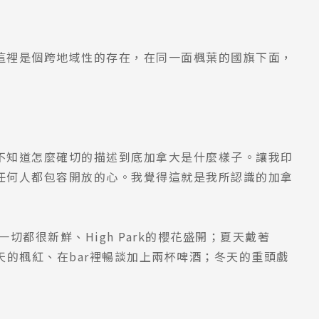
這裡是個跨地域性的存在，在同一面楓葉的國旗下面，
不知道怎麼確切的描述到底加拿大是什麼樣子。讓我印
任何人都包容開放的心。我覺得這就是我所認識的加拿
切都很新鮮、High Park的櫻花盛開；夏天戴著
秋天的楓紅、在bar裡暢談加上兩杯啤酒；冬天的重頭戲