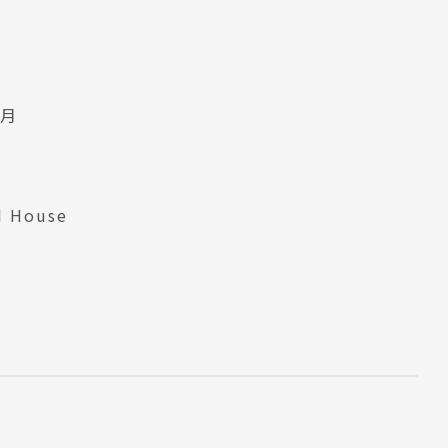
3月
d House