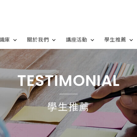
知識庫
關於我們
講座活動
學生推薦
otion
Program
最新優惠
課程選擇
TESTIMONIAL
anada
語言學校
pan
國高中小學校
學生推薦
tralia
專業技職｜海外工讀
 / 愛爾蘭IRELAND
寒暑假遊學團
SA
學士碩士
ew Zealand