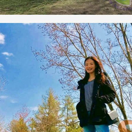
尋：
護理
加拿大RO
任意門
遊學團
教育學區