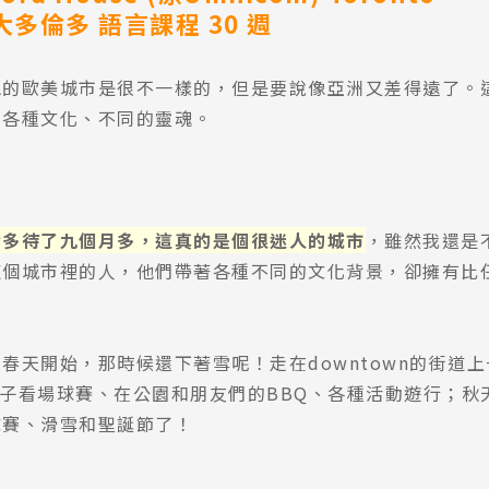
大多倫多 語言課程 30 週
像的歐美城市是很不一樣的，但是要說像亞洲又差得遠了。
、各種文化、不同的靈魂。
倫多待了九個月多，這真的是個很迷人的城市
，雖然我還是
這個城市裡的人，他們帶著各種不同的文化背景，卻擁有比
春天開始，那時候還下著雪呢！走在downtown的街道上一
ys的帽子看場球賽、在公園和朋友們的BBQ、各種活動遊行；
球賽、滑雪和聖誕節了！