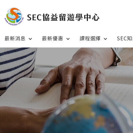
最新消息
最新優惠
課程選擇
SEC
Latest News
Prom
最新消息
綜合訊息
加拿大 C
加拿大 Canada
日本 Ja
日本 Japan
澳洲 Aus
澳洲 Australia
英國 UK
英國 UK/愛爾蘭 Ireland
美國 U
美國 USA
紐西蘭 N