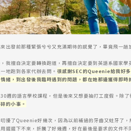
起來出發前那種緊張兮兮又充滿期待的感覺了，畢竟飛一趟
後，我擅自決定要轉換跑道，再擅自決定要到英語系國家學
逐一地跑到各家代辦去問。
很感謝SEC的Queenie給
的情緒，到出發後我臨時遇到的問題，都在她那邊獲得即時
是30週的語言學校課程，但是後來又想要抽打工度假。除了
碎碎的小事。
叨擾了Queenie好幾次，因為以前補過的牙齒又蛀牙了，所
費用遲遲下不來，折騰了好幾週，好在最後是要求的文件不