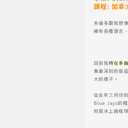
課程: 加拿
多倫多跟我想
擁有各種語言
目前我
待在多
象最深刻的是
大的樣子。
從去年三月份的
Blue Ja
就是冰上曲棍