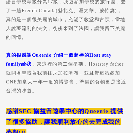
語言學校等級分為17級，我還參加學校的旅行團，去
了一趟French Canada(魁北克、渥太華、蒙特婁)，
Program
課程選擇
真的是一個很美麗的城市，充滿了教堂和古蹟，當地
人說著流利的法文，彷彿來到了法國，讓我留下美麗
SEC
知識庫
的回憶。
真的很感謝Queenie 介紹一個超棒的Host stay
family給我
，來這裡的第二個星期，Hoststay father
就開著車載著我前往尼加拉瀑布，並且帶這我參加
CNE加拿大一年一度的博覽會，準備的食物更是接近
熱門搜尋：
護理
加拿大RO
任意門
遊學團
教育學區
台灣的味道。
Pathway
感謝SEC 協益留遊學中心的Queenie 提供
了很多協助，讓我順利放心的去完成我的
夢想!!!