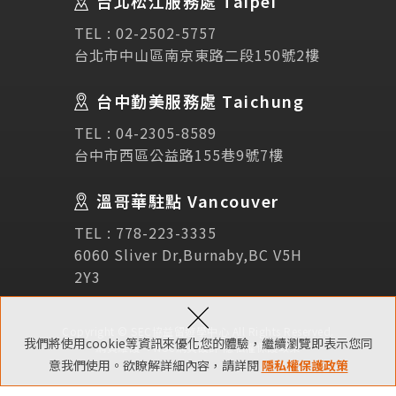
台北松江服務處 Taipei
Links
相關連結
TEL :
02-2502-5757
台北市中山區南京東路二段150號2樓
使用條款
免責聲明
隱私權保護政策
台中勤美服務處 Taichung
TEL :
04-2305-8589
諮詢表單
台中市西區公益路155巷9號7樓
溫哥華駐點 Vancouver
立即諮詢
TEL :
778-223-3335
6060 Sliver Dr,Burnaby,BC V5H
2Y3
×
Copyright © SEC協益留遊學中心 All Rights Reserved.
我們將使用cookie等資訊來優化您的體驗，繼續瀏覽即表示您同
網頁維護 ：
NSC網頁設計
隱私權保護政策
意我們使用。欲瞭解詳細內容，請詳閱
隱私權保護政策