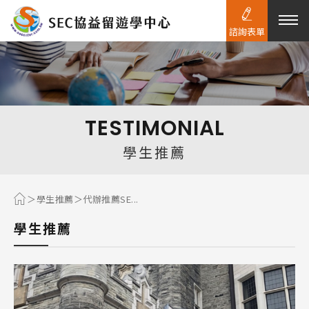
諮詢表單
熱門搜尋：
護理
加拿大RO
任意門
遊學團
教育學區
TESTIMONIAL
Pathway
學生推薦
學生推薦
代辦推薦SE...
學生推薦