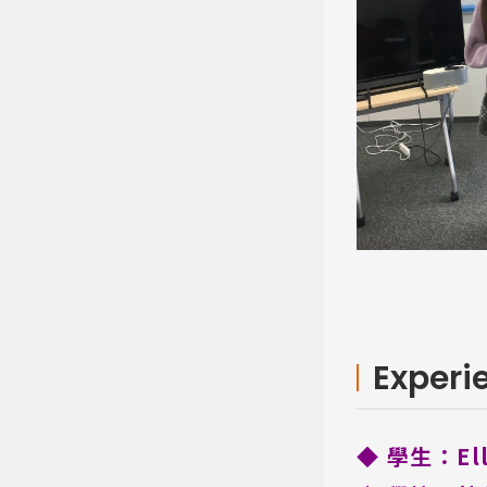
Experi
◆ 學生：Ell