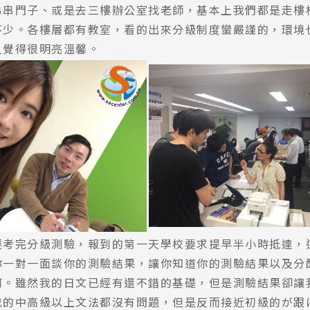
串串門子、或是去三樓辦公室找老師，基本上我們都是走樓
不少。各樓層都有教室，看的出來分級制度蠻嚴謹的，環境
尋：
護理
加拿大RO
任意門
遊學團
教育學區
人覺得很明亮溫馨。
經考完分級測驗，報到的第一天學校要求提早半小時抵達，
你一對一面談你的測驗結果，讓你知道你的測驗結果以及分
何。雖然我的日文已經有還不錯的基礎，但是測驗結果卻讓
我的中高級以上文法都沒有問題，但是反而接近初級的が跟