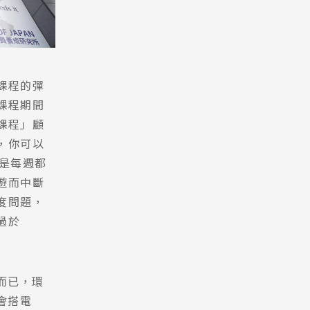
課程的彈
課程期間
課程」顧
，你可以
處是每週都
遊而中斷
度問題，
過於
而已，環
會搭電