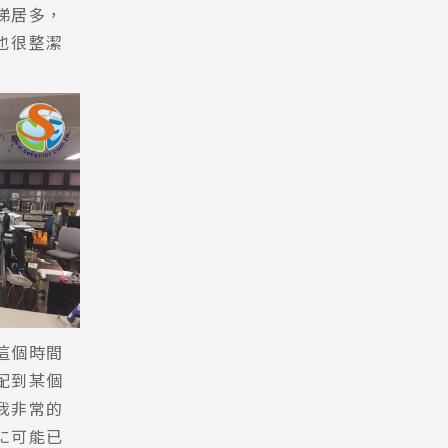
梯居多，
也很整潔
Pathway
這個時間
配到某個
我非常的
に可能已