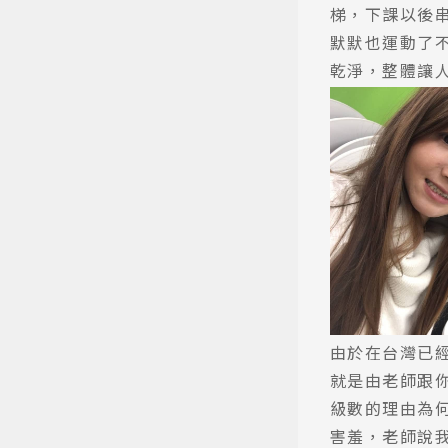
梯，下課以後
默默也運動了
熱門搜
乾淨，整體讓
由於在台灣已
就是由老師跟
級數的理由為
害羞，老師說