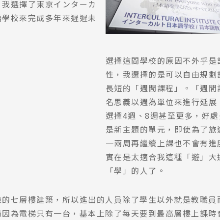
！我選擇了東京インターカ
語學校來完成多年來遲遲未
選擇這間學校的原因不外乎是
性，我選擇的是可以自由規劃
長短的「週間課程」。「週間
名思義以週為單位來進行延展
選擇4週、8週甚至更多，好
是新主題的單元，即使為了旅
一兩周再繼續上課也不會有進
實在是太適合我這種「遊」大
「學」的人了。
棟的七層樓建築，所以進出的人員除了學生以外就是教職員
過因為電梯只有一台，基本上除了每天要到最高層樓上課時