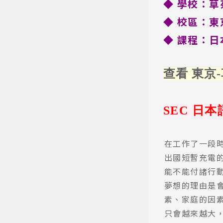
◆ 學校：
◆ 校
區
：東
◆ 課程
：日
查看
東京
SEC 日
在工作了一段
出國短暫充電
能不能付諸行
夢想的理由是
素、家庭的因
只會越來越大