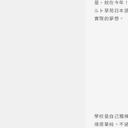
是，就在今年
ルト草苑日本
實現的夢想。
學校是自己獨
境很單純。不