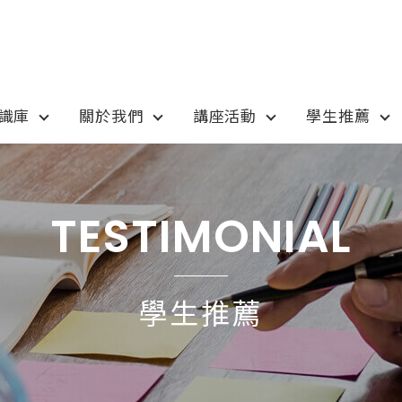
知識庫
關於我們
講座活動
學生推薦
otion
Program
最新優惠
課程選擇
TESTIMONIAL
anada
語言學校
pan
國高中小學校
學生推薦
tralia
專業技職｜海外工讀
 / 愛爾蘭IRELAND
寒暑假遊學團
SA
學士碩士
ew Zealand