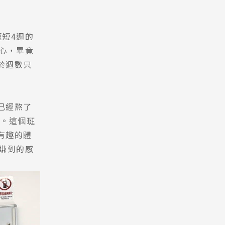
短短4週的
心，畢竟
於週數只
已經熬了
2。這個班
有趣的體
賺到的感