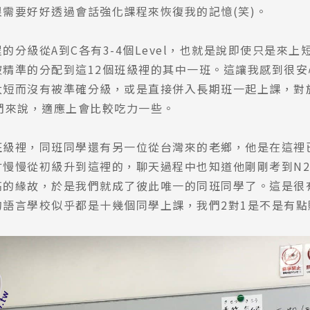
需要好好透過會話強化課程來恢復我的記憶(笑)。
的分級從A到C各有3-4個Level，也就是說即使只是來上
被精準的分配到這12個班級裡的其中一班。這讓我感到很安
太短而沒有被準確分級，或是直接併入長期班一起上課，對
們來說，適應上會比較吃力一些。
班級裡，同班同學還有另一位從台灣來的老鄉，他是在這裡
才慢慢從初級升到這裡的，聊天過程中也知道他剛剛考到N
高的緣故，於是我們就成了彼此唯一的同班同學了。這是很
的語言學校似乎都是十幾個同學上課，我們2對1是不是有點