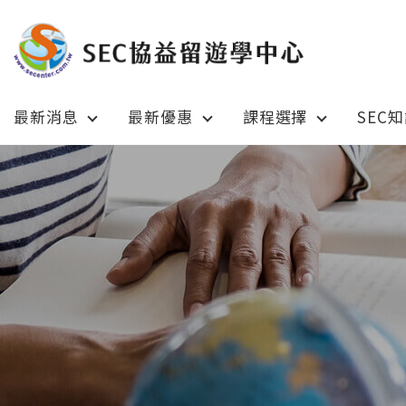
最新消息
最新優惠
課程選擇
SEC
Latest News
Prom
最新消息
綜合訊息
加拿大 C
加拿大 Canada
日本 Ja
日本 Japan
澳洲 Aus
澳洲 Australia
英國 UK
英國 UK/愛爾蘭 Ireland
美國 U
美國 USA
紐西蘭 N