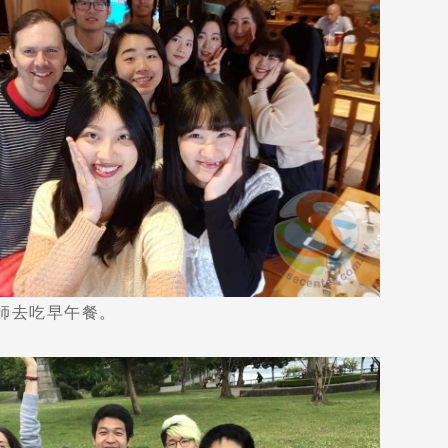
尋：
護理
加拿大RO
任意門
遊學團
教育學區
師去吃早午餐。