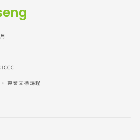
Tseng
3月
CICCC
 + 專業文憑課程