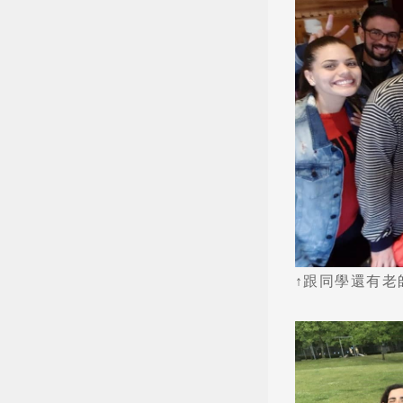
熱門搜
↑跟同學還有老