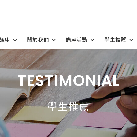
知識庫
關於我們
講座活動
學生推薦
otion
Program
最新優惠
課程選擇
TESTIMONIAL
anada
語言學校
pan
國高中小學校
學生推薦
tralia
專業技職｜海外工讀
 / 愛爾蘭IRELAND
寒暑假遊學團
SA
學士碩士
ew Zealand