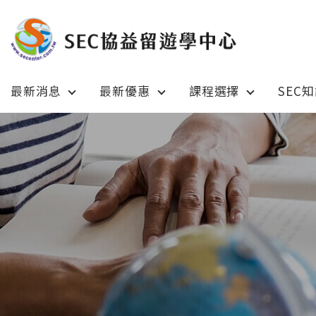
最新消息
最新優惠
課程選擇
SEC
Latest News
Prom
最新消息
綜合訊息
加拿大 C
加拿大 Canada
日本 Ja
日本 Japan
澳洲 Aus
澳洲 Australia
英國 UK
英國 UK/愛爾蘭 Ireland
美國 U
美國 USA
紐西蘭 N