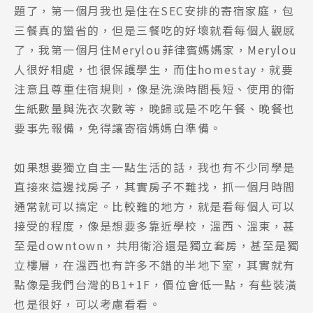
題了，第一個月我也是住在SEC安排的寄宿家庭，包
三餐真的蠻省的，但是三餐吃的好壞就看每個人觀感
了，我第一個月住Merylou菲律賓媽媽家，Merylou
人很好相處，也很保護學生，而住homestay，就要
注意且尊重住宿規則，像是洗澡時間長短、使用的衛
生紙數量與洗衣次數等，晚歸或是不吃午餐、晚餐也
要事先報備，免得讓寄宿媽媽白準備。
如果想要獨立自主一點生活的話，我也有不少同學是
直接來這邊找房子，其實房子不難找，抓一個月時間
通常就可以搞定。比較難的地方，就是看每個人可以
接受的程度，像是想要多靠近學校，溫西、溫東，甚
至是downtown，共用衛浴還是獨立套房，甚至是獨
立樓層，在溫西也有許多不錯的半地下室，其實就有
點像是我們台灣的B1+1F，價位會低一點，有些裝潢
也是很好，可以考慮看看。