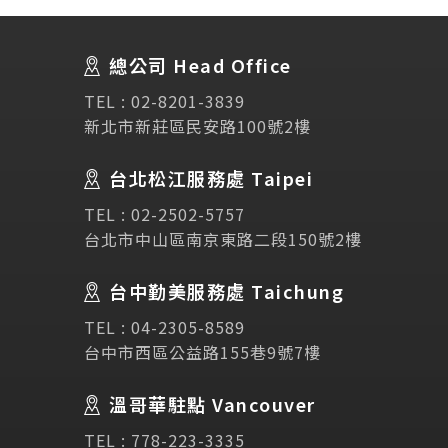
About Us
關於我們
總公司 Head Office
SEC
講座活動
TEL :
02-8201-3839
新北市新莊區民安路100號2樓
Testimonial
學生推薦
台北松江服務處 Taipei
Links
相關連結
TEL :
02-2502-5757
台北市中山區南京東路二段150號2樓
使用條款
免責聲明
隱私權保護政策
台中勤美服務處 Taichung
TEL :
04-2305-8589
諮詢表單
台中市西區公益路155巷9號7樓
溫哥華駐點 Vancouver
立即諮詢
TEL :
778-223-3335