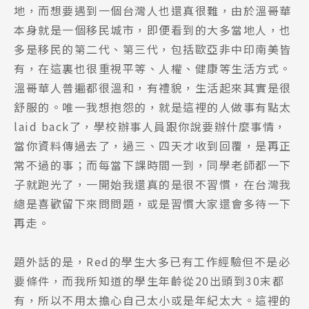
地，而想要遇到一個台灣人也還真很難，由於溫哥華
本身就是一個移民城市，即便看到的大多當地人，也
多是移民的第二代、第三代，包括歐亞非中印南美皆
有，在這裏也很重視平等、人權、健康等生活方式。
溫哥華人普遍都很溫和，有禮貌，生活起來其實是很
舒服的。唯一我想抱怨的，就是這裡的人做事有點太
laid back了，學校辦事人員跟你說要辦什麼事情，
當你資料傳過去了，過三、四天才收到回覆，是再正
常不過的事；而每當下課時間一到，同學老師都一下
子就跑光了，一開始我還真的是很不習慣，在台灣我
總是喜歡留下來問問題，或是習慣大家還會多待一下
再走。
題外話的是，Red的學生大多已有工作經驗但不是必
要條件，而我所知道的學生年齡從20出頭到30末都
有，所以不用太擔心自己太小或是年紀太大。這裡的