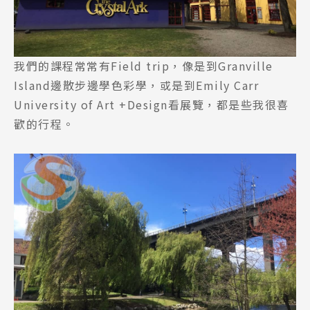
Latest News
最新消息
Promotion
最新優惠
我們的課程常常有Field trip，像是到Granville
Island邊散步邊學色彩學，或是到Emily Carr
Program
課程選擇
University of Art +Design看展覽，都是些我很喜
歡的行程。
SEC
知識庫
熱門搜尋：
護理
加拿大RO
任意門
遊學團
教育學區
Pathway