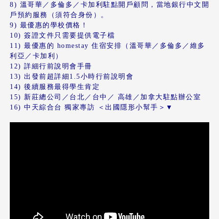
8)
溫哥華／多倫多／卡加利駐點開戶顧問，
當地銀行中文開
戶預約服務（須符合身份）。
9) 最優惠的學校價格！
10) 簽證文件只需要提供
電子檔
11) 最優惠的 homestay 住宿安排（溫哥華／多倫多／維多
利亞／卡加利）
12) 詳細行前說明會手冊
13) 出發前超詳細1.5小時行前說明會
14) 後續服務最得學生肯定
15) 新莊總公司
／
台北
／
台中
／
高雄
／
加拿大駐點辦公室
16) 中天綜合台 獨家專訪 ＜
出國隱形小幫手
＞
▼