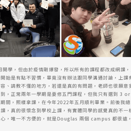
尋：
護理
加拿大RO
任意門
遊學團
教育學區
五月開學，但由於疫情剛爆發，所以所有的課程都改成網課，用學
一開始是有點不習慣，畢竟沒有辦法跟同學溝通討論，上課
內容、請教不懂的地方，若還是真的有問題，老師也很願意
到，正常兩年一學期是要修五門課程，但我只有選到 3 or
期間，照樣拿課，在今年2022年五月順利畢業。前後我總
上課，真的很懷念到學校上課，有實體同學的感覺真的不一
，唯一不方便的，就是Douglas 兩個 campus 都很遠