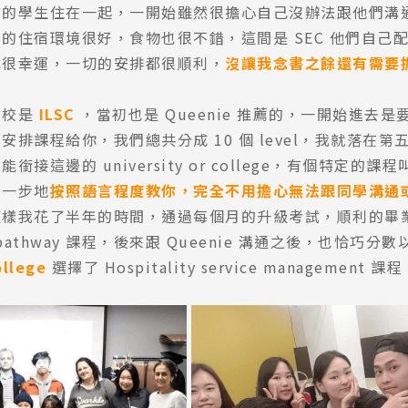
方的學生住在一起，一開始雖然很擔心自己沒辦法跟他們溝
的住宿環境很好，食物也很不錯，這間是 SEC 他們自
己很幸運，一切的安排都很順利，
沒讓我念書之餘還有需要
學校是
ILSC
，當初也是 Queenie 推薦的，一開始進
安排課程給你，我們總共分成 10 個 level，我就落
銜接這邊的 university or college，有個特定的
步一步地
按照語言程度教你，完全不用擔心無法跟同學溝通
這樣我花了半年的時間，通過每個月的升級考試，順利的畢業
了pathway 課程，後來跟 Queenie 溝通之後，也恰
ollege
選擇了 Hospitality service manageme