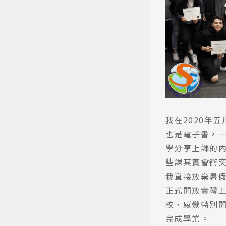
熱門搜
我在2020年
也是電子書，
學分享上課的
些課其實會衝突
我直接放棄暑假
正式開放實體
校，感覺特別開心
完成學業。