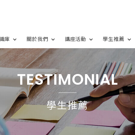
知識庫
關於我們
講座活動
學生推薦
otion
Program
最新優惠
課程選擇
TESTIMONIAL
anada
語言學校
pan
國高中小學校
學生推薦
tralia
專業技職｜海外工讀
 / 愛爾蘭IRELAND
寒暑假遊學團
SA
學士碩士
ew Zealand