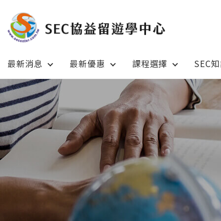
最新消息
最新優惠
課程選擇
SEC
Latest News
Prom
最新消息
綜合訊息
加拿大 C
加拿大 Canada
日本 Ja
日本 Japan
澳洲 Aus
澳洲 Australia
英國 UK
英國 UK/愛爾蘭 Ireland
美國 U
美國 USA
紐西蘭 N