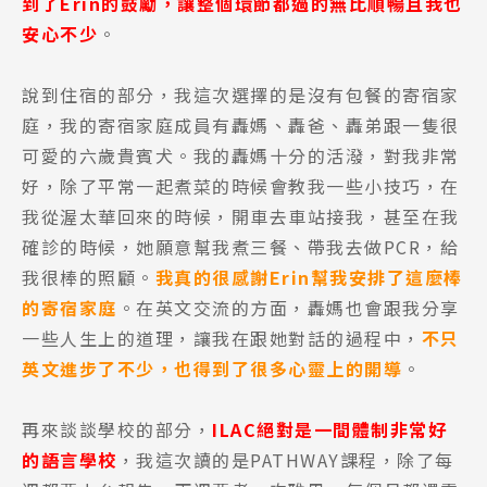
到了Erin的鼓勵，讓整個環節都過的無比順暢且我也
安心不少
。
說到住宿的部分，我這次選擇的是沒有包餐的寄宿家
庭，我的寄宿家庭成員有轟媽、轟爸、轟弟跟一隻很
可愛的六歲貴賓犬。我的轟媽十分的活潑，對我非常
好，除了平常一起煮菜的時候會教我一些小技巧，在
我從渥太華回來的時候，開車去車站接我，甚至在我
確診的時候，她願意幫我煮三餐、帶我去做PCR，給
我很棒的照顧。
我真的很感謝Erin幫我安排了這麼棒
的寄宿家庭
。在英文交流的方面，轟媽也會跟我分享
一些人生上的道理，讓我在跟她對話的過程中，
不只
英文進步了不少，也得到了很多心靈上的開導
。
再來談談學校的部分，
ILAC絕對是一間體制非常好
的語言學校
，我這次讀的是PATHWAY課程，除了每