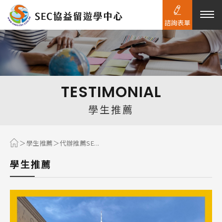
諮詢表單
熱門搜尋：
護理
加拿大RO
任意門
遊學團
教育學區
TESTIMONIAL
Pathway
學生推薦
學生推薦
代辦推薦SE...
學生推薦