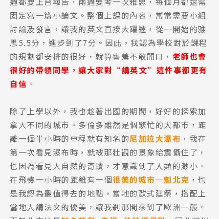
週都要上台報告，兩週要考一次雅思，每個月都還需
固定寫一篇小論文。整個上課的內容，常常需要小組
討論及發言，讓我的英文直接大躍進，從一開始的雅
思5.5分，進步到了7分。因此，我認為學校對於課程
的規劃都安排的很好，就算害羞不敢開口，
老師也會
很好的帶領同學，讓大家對“講英文”這件事都更有
自信
。
除了上學以外，我也趁著出國的期間，好好的探索加
拿大不同的城市。多倫多雖然是個繁忙的大都市，距
離一個半小時的車程就有知名的
尼加拉大瀑布
，我在
第一次看見瀑布時，就被那壯觀的景象給震懾住了，
也因為看見大自然的奇蹟，才意識到了人類的渺小。
在飛機一小時的距離有一個
很美的城市—魁北克
，也
是我認為最值得去的地點，當地的歐式建築，搭配上
當地人講法文的優美，讓我剎那間來到了歐洲一般。