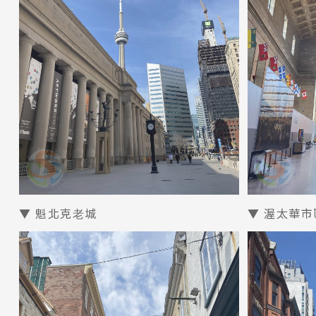
▼ 魁北克⽼城
▼ 渥太華市