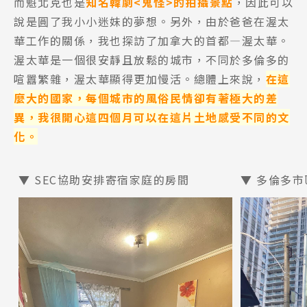
而魁北克也是
知名韓劇<鬼怪>的拍攝景點
，因此可以
說是圓了我小小迷妹的夢想。另外，由於爸爸在渥太
華工作的關係，我也探訪了加拿大的首都—渥太華。
渥太華是一個很安靜且放鬆的城市，不同於多倫多的
喧囂繁雜，渥太華顯得更加慢活。總體上來說，
在這
Latest News
最新消息
麼大的國家，每個城市的風俗民情卻有著極大的差
異，我很開心這四個月可以在這片土地感受不同的文
Promotion
最新優惠
化。
Program
課程選擇
▼ SEC協助安排寄宿家庭的房間
▼ 多倫多市
SEC
知識庫