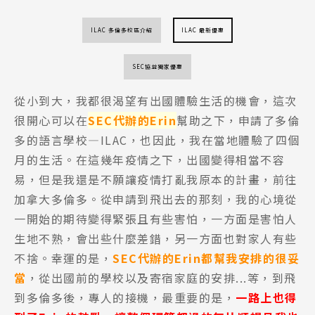
ILAC 多倫多校區介紹
ILAC 最新優惠
SEC協益獨家優惠
從小到大，我都很渴望有出國體驗生活的機會，這次
很開心可以在
SEC代辦的Erin
幫助之下，申請了多倫
多的語言學校—ILAC，也因此，我在當地體驗了四個
月的生活。在這幾年疫情之下，出國變得相當不容
易，但是我還是不願讓疫情打亂我原本的計畫，前往
加拿大多倫多。從申請到飛出去的那刻，我的心境從
一開始的期待變得緊張且有些害怕，一方面是害怕人
生地不熟，會出些什麼差錯，另一方面也對家人有些
不捨。幸運的是，
SEC代辦的Erin都幫我安排的很妥
當
，從出國前的學校以及寄宿家庭的安排...等，到飛
到多倫多後，專人的接機，最重要的是，
一路上也得