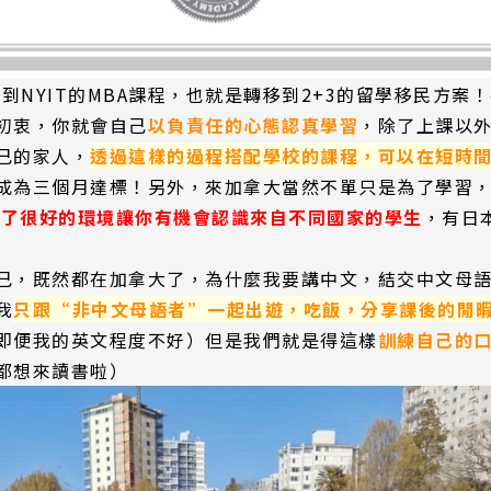
銜接到NYIT的MBA課程，也就是轉移到2+3的留學移民
初衷，你就會自己
以負責任的心態認真學習
，除了上課以
己的家人，
透過這樣的過程搭配學校的課程，可以在短時
成為三個月達標！另外，來加拿大當然不單只是為了學習
提供了很好的環境讓你有機會認識來自不同國家的學生
，有日本 
．
己，既然都在加拿大了，為什麼我要講中文，結交中文母
我
只跟“非中文母語者”一起出遊，吃飯，分享課後的閒
即便我的英文程度不好）但是我們就是得這樣
訓練自己的
都想來讀書啦）