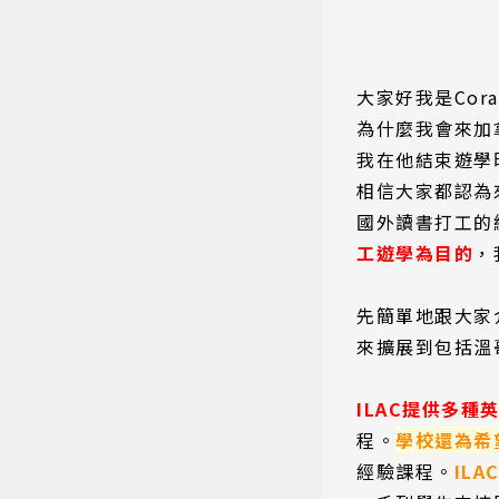
大家好我是Co
為什麼我會來加
我在他結束遊學
相信大家都認為
國外讀書打工的
工遊學為目的
，
先簡單地跟大家介
來擴展到包括溫
ILAC提供多種
程。
學校還為希
經驗課程。
IL