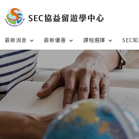
最新消息
最新優惠
課程選擇
SEC
Latest News
Prom
最新消息
綜合訊息
加拿大 C
加拿大 Canada
日本 Ja
日本 Japan
澳洲 Aus
澳洲 Australia
英國 UK
英國 UK/愛爾蘭 Ireland
美國 U
美國 USA
紐西蘭 N