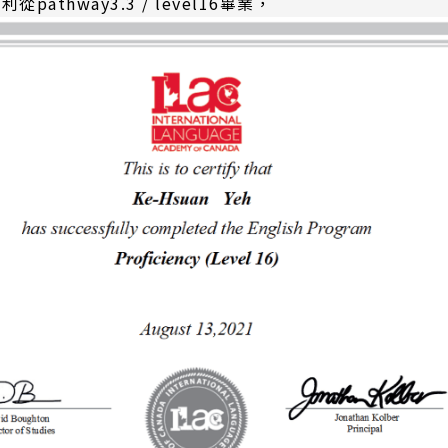
從pathway3.3 / level16畢業，