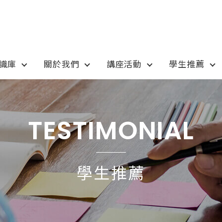
知識庫
關於我們
講座活動
學生推薦
otion
Program
最新優惠
課程選擇
TESTIMONIAL
anada
語言學校
pan
國高中小學校
學生推薦
tralia
專業技職｜海外工讀
 / 愛爾蘭IRELAND
寒暑假遊學團
SA
學士碩士
ew Zealand