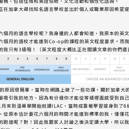
服務，包括住宿和簽證協助、文化活動和個性化諮詢。
正在加拿大尋找知名語言學校並出於個人或職業原因希望
尋：
護理
加拿大RO
任意門
遊學團
教育學區
六個月的語言學校呢？我身邊的人都會知道，我原本的英
個月的語校才能達到Co-op的課程的英文程度要求。而我當
4月的我只有3級哦！（英文程度大概比正在閱讀文章的你們還
AC的原因很簡單，當時在網路上做了一些功課，關於加拿大
最吸引我的地方，因為有分級你才能從等級裡面感受到自
11月來到溫哥華開始就讀ILAC，當時成靠著學習提身到了
，從原本估計要花六個月的時間才能達到標準的我，僅僅
跑道呢？對！因此我跟家人討論之後決定讀大學，所以我從ES