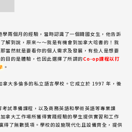
霧遊學兩個月的經驗，當時認識了一個韓國女生，他告訴
才了解到說，原來～～我是有機會到加拿大唸書的！我
，那當然就是要看你的個人需求及發展，有些人是想要
發的目的是體驗，也因此選擇了所謂的
Co-op課程以打
學
。
加拿大多倫多的私立語言學校。它成立於 1997 年，後
等考試準備課程，以及商務英語和學術英語等專業課
在加拿大工作場所獲得實踐經驗的學生提供實習和工作
贏得了無數獎項。學校的設施現代化且設備齊全，提供