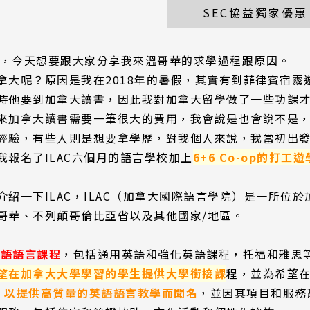
SEC協益獨家優惠
ra，今天想要跟大家分享我來溫哥華的求學過程跟原因。
拿大呢？原因是我在2018年的暑假，其實有到菲律賓宿
時他要到加拿大讀書，因此我對加拿大留學做了一些功課
來加拿大讀書需要一筆很大的費用，我會說是也會說不是
經驗，有些人則是想要拿學歷，對我個人來說，我當初出
我報名了ILAC六個月的語言學校加上
6+6 Co-op的打工遊
紹一下ILAC，ILAC（加拿大國際語言學院）是一所位於
哥華、不列顛哥倫比亞省以及其他國家/地區。
英語語言課程
，包括通用英語和強化英語課程，托福和雅思
望在加拿大大學學習的學生提供大學銜接課
程，並為希望
AC 以提供高質量的英語語言教學而聞名
，並因其項目和服務