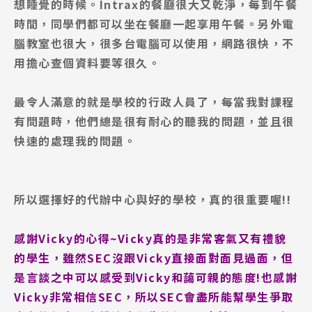
想睡覺的時候。Intrax的餐廳很大又乾淨，每到午餐
時間，同學們都可以坐在餐廳一起享用午餐。
另外電
腦教室也很大，很多台電腦可以使用，網路很快，不
用擔心查個資料要等很久。
Latest News
最新消息
最令人滿意的就是學校的行政人員了，每當我對課程
有問題時，他們總是很有耐心的聽我的問題，並且很
Promotion
最新優惠
快速的處理我的問題。
Program
課程選擇
所以選擇好的代辦中心與好的學校，真的很重要喔!!
SEC
知識庫
感謝Vicky的心得~Vicky真的是非常客氣又有禮貌
的學生，雖然SEC沒跟Vicky直接面對面見過面，但
是言談之中可以感受到Vicky和藹可親的態度!也感謝
Vicky非常相信SEC，所以SEC會盡所能幫學生爭取