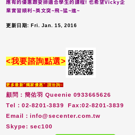
應有的優惠跟安排適合學生的課程! 也希望Vicky企
業實習順利~英文突~飛~猛~進~
熱門搜尋：
護理
加拿大RO
任意門
遊學團
教育學區
更新日期: Fri. Jan. 15, 2016
Pathway
<
我要諮詢
點選
>
更多最新"獨家優惠" 請洽詢~
顧問：簡佑羽
Queenie 0933665626
Tel
：
02-8201-3839
Fax:
02-8201-3839
Email
：
info@secenter.com.tw
Skype: sec100