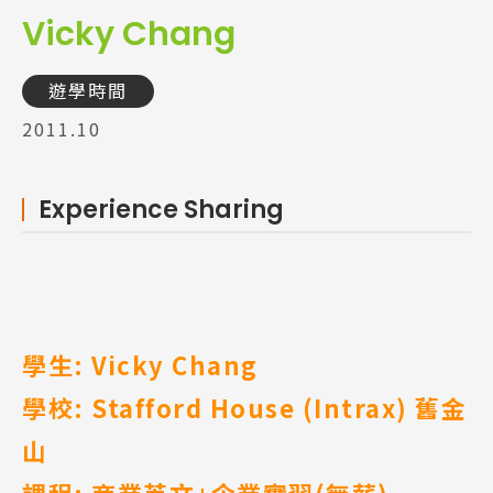
Vicky Chang
遊學時間
2011.10
Experience Sharing
學生: Vicky Chang
學校: Stafford House (Intrax)
舊金
山