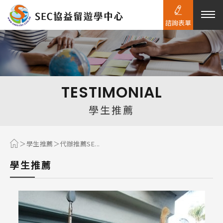
諮詢表單
熱門搜尋：
護理
加拿大RO
任意門
遊學團
教育學區
TESTIMONIAL
Pathway
學生推薦
學生推薦
代辦推薦SE...
學生推薦