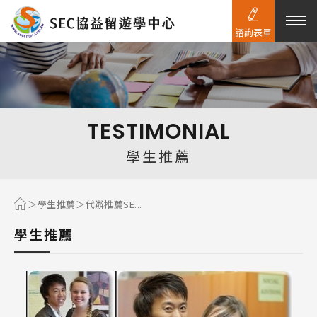
諮詢表單
熱門搜尋：
護理
加拿大RO
任意門
遊學團
教育學區
TESTIMONIAL
Pathway
學生推薦
學生推薦
代辦推薦SE...
學生推薦