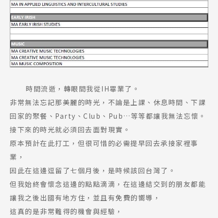
Promotion
最新優惠
Program
課程選擇
SEC
知識庫
時間流逝，轉眼間我從IH畢業了。
非常無法忘記那美麗的時光，不論是上課、休息時間、下課
回家的聚餐、Party、Club、Pub…等等都讓我無法忘懷。
接下來的時光就必須回去面對現實。
熱門搜尋：
原本預計在此打工，但很可惜的必需提早回去承接家裡事
護理
加拿大RO
任意門
遊學團
教育學區
業，
Pathway
因此在這邊逗留了七個月後，是時候該回台灣了。
但我始終會懷念這邊的點點滴滴，在這邊結交到的朋友都能
讓我之後出國有地方住，並且有免費的嚮導，
這真的是非常難得的機會與經驗，