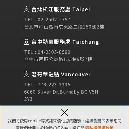
台北松江服務處 Taipei
Links
相關連結
TEL :
02-2502-5757
台北市中山區南京東路二段150號2樓
使用條款
免責聲明
隱私權保護政策
台中勤美服務處 Taichung
TEL :
04-2305-8589
諮詢表單
台中市西區公益路155巷9號7樓
溫哥華駐點 Vancouver
立即諮詢
TEL :
778-223-3335
6060 Sliver Dr,Burnaby,BC V5H
2Y3
×
Copyright © SEC協益留遊學中心 All Rights Reserved.
我們將使用cookie等資訊來優化您的體驗，繼續瀏覽即表示您同
網頁維護 ：
NSC網頁設計
隱私權保護政策
意我們使用。欲瞭解詳細內容，請詳閱
隱私權保護政策