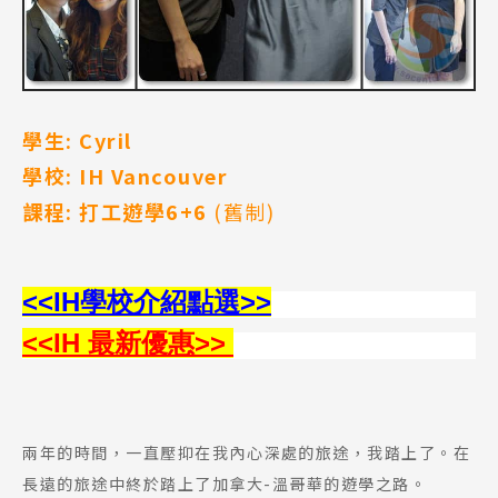
學生
: Cyril
學校
: IH Vancouver
課程
: 打工遊學6+6
(舊制)
<<IH
學校介紹點選
>>
<<IH 最新優惠>>
兩年的時間，一直壓抑在我內心深處的旅途，我踏上了。在
長遠的旅途中終於踏上了加拿大-溫哥華的遊學之路。