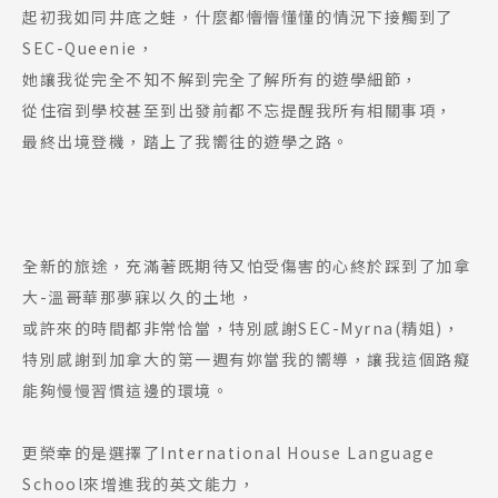
起初我如同井底之蛙，什麼都懵懵懂懂的情況下接觸到了
SEC-Queenie，
她讓我從完全不知不解到完全了解所有的遊學細節，
從住宿到學校甚至到出發前都不忘提醒我所有相關事項，
最終出境登機，踏上了我嚮往的遊學之路。
全新的旅途，充滿著既期待又怕受傷害的心終於踩到了加拿
大-溫哥華那夢寐以久的土地，
或許來的時間都非常恰當，特別感謝SEC-Myrna(精姐)，
特別感謝到加拿大的第一週有妳當我的嚮導，讓我這個路癡
能夠慢慢習慣這邊的環境。
更榮幸的是選擇了International House Language
School來增進我的英文能力，