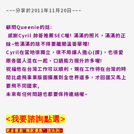
~~~分享於2011年11月20日~~~
顧問Queenie的話:
感謝Cyril 帥哥推薦SEC喔! 滿滿的照片，滿滿的正
妹~他滿滿的捨不得要離開溫哥華哩!
Cyril在當地很獨立，很不用讓人擔心(讚
)，也很愛
跟各國人混在一起，口語能力提升許多喔!
祝福他在台灣工作可以順利，現在工作待在台灣的時
間比處飛事業版圖擴展到全世界還多，才回國又馬上
要飛不同國家,
未來有任何問題也都要保持連絡喔~
<
我要諮詢
點選
>
更多最新"獨家優惠" 請洽詢~