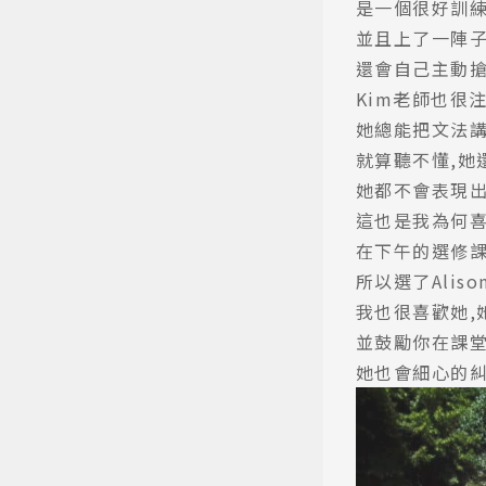
是一個很好訓
並且上了一陣
還會自己主動
Kim老師也很
她總能把文法
就算聽不懂,她
她都不會表現
這也是我為何
在下午的選修課
所以選了Alis
我也很喜歡她,
並鼓勵你在課堂
她也會細心的