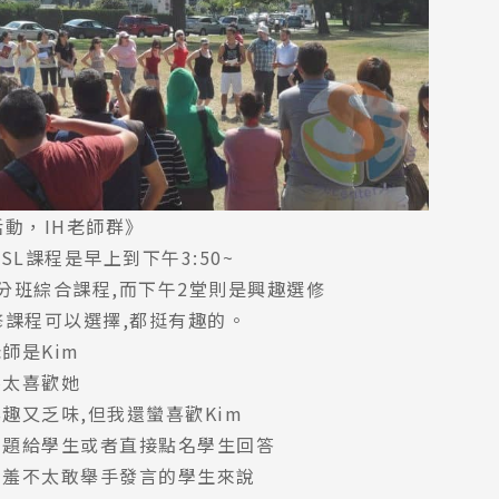
尋：
護理
加拿大RO
任意門
遊學團
教育學區
外活動，IH老師群》
SL課程是早上到下午3:50~
分班綜合課程,而下午2堂則是興趣選修
修課程可以選擇,都挺有趣的。
師是Kim
不太喜歡她
趣又乏味,但我還蠻喜歡Kim
問題給學生或者直接點名學生回答
害羞不太敢舉手發言的學生來說