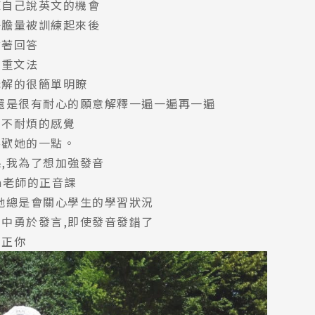
練自己說英文的機會
子膽量被訓練起來後
搶著回答
注重文法
講解的很簡單明瞭
還是很有耐心的願意解釋一遍一遍再一遍
出不耐煩的感覺
喜歡她的一點。
,我為了想加強發音
on老師的正音課
她總是會關心學生的學習狀況
中勇於發言,即使發音發錯了
糾正你