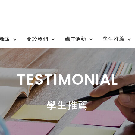
知識庫
關於我們
講座活動
學生推薦
otion
Program
最新優惠
課程選擇
TESTIMONIAL
anada
語言學校
pan
國高中小學校
學生推薦
tralia
專業技職｜海外工讀
 / 愛爾蘭IRELAND
寒暑假遊學團
SA
學士碩士
ew Zealand