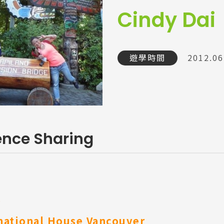
Cindy Dai
遊學時間
2012.06
ence Sharing
y
national House Vancouver