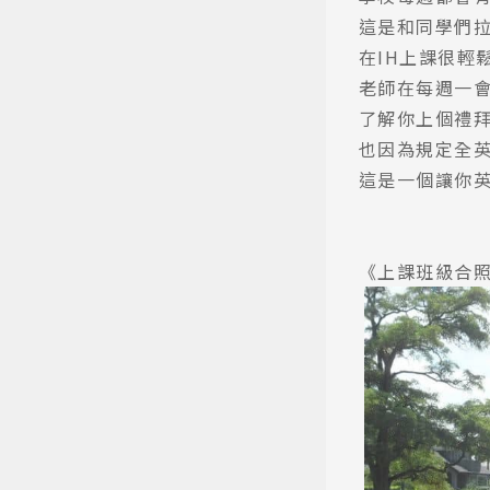
這是和同學們
在IH上課很輕
老師在每週一
了解你上個禮
也因為規定全英
這是一個讓你
《上課班級合