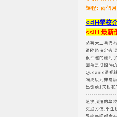
課程: 兩個
<<IH
學校
<<IH 最新
趁著大二暑假有
很臨時決定去溫
很幸運的碰到了Q
因為是很臨時的
Queenie
讓我感到非常
出發前1天也花
-------------
這次我選的學校
交通方便,學生
學校每週都會