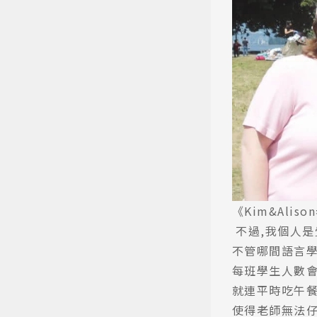
《Kim&Alis
不過,我個人
不管哪間語言
每班學生人數
就連平時吃午
使得老師無法