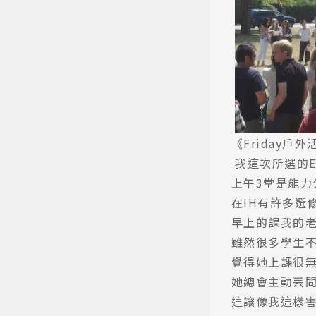
熱門搜
《Friday戶
我這次所選的E
上午3堂是能力
在IH有許多選
早上的課我的老
雖然很多學生
覺得她上課很無
她總會主動丟
這讓像我這樣