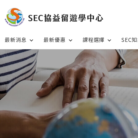
最新消息
最新優惠
課程選擇
SEC
Latest News
Prom
最新消息
綜合訊息
加拿大 C
加拿大 Canada
日本 Ja
日本 Japan
澳洲 Aus
澳洲 Australia
英國 UK
英國 UK/愛爾蘭 Ireland
美國 U
美國 USA
紐西蘭 N