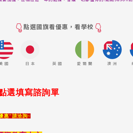
點選國旗看優惠，看學校
美 國
日 本
英 國
愛 爾 蘭
澳 洲
點選填寫諮詢單
優惠"請洽詢~