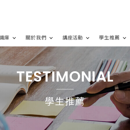
知識庫
關於我們
講座活動
學生推薦
otion
Program
最新優惠
課程選擇
TESTIMONIAL
anada
語言學校
pan
國高中小學校
學生推薦
tralia
專業技職｜海外工讀
 / 愛爾蘭IRELAND
寒暑假遊學團
SA
學士碩士
ew Zealand