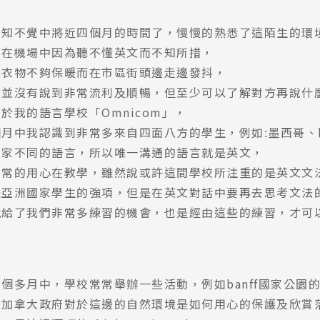
不知不覺中將近四個月的時間了，慢慢的熟悉了這陌生的環
，在機場中因為聽不懂英文而不知所措，
寒衣物不夠保暖而在市區街頭邊走邊發抖，
然並沒有說到非常流利及順暢，但至少可以了解對方再說什
於我的語言學校「Omnicom」，
月中我認識到非常多來自四面八方的學生，例如:墨西哥、
國家不同的語言，所以唯一溝通的語言就是英文，
非常的用心在教學，雖然說或許這間學校所注重的是英文文
是亞洲國家學生的強項，但是在英文對話中要再去思考文法
就給了我們非常多練習的機會，也是經由這些的練習，才可
個多月中，學校常常舉辦一些活動，例如banff國家公園
到加拿大政府對於這邊的自然環境是如何用心的保護及欣賞