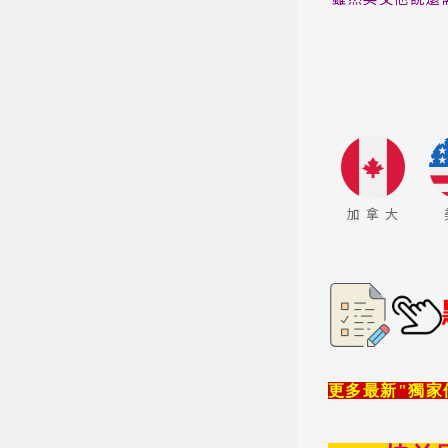
加 拿 大
更多最新"獨家