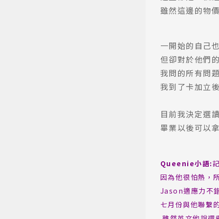
雖然這邊的物
熱門搜
一開始的自己
但卻對於他們的
我問的所有問題
我到了卡加立後
目前我決定選讀Sai
畢業以後可以拿
Queenie
小語:
因為他很怕熱，
Jason適應力
七月份與他聯繫
雖然英文他說還需