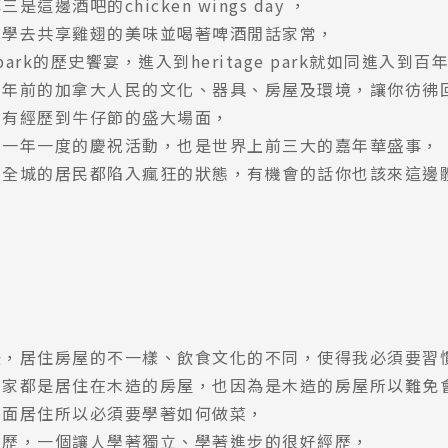
這邊酒吧的chicken wings day ，
同學去共享雞翅的美味並喝著啤酒閒話家常，
e park的歷史饗宴，進入到heritage park就如同進入
百年前的加拿大人民的文化、器具、房屋及環境，讓你彷彿
好有經歷到牛仔節的盛大場面，
利一年一度的慶祝活動，也是世界上前三大的嘉年華盛事，
利全城的居民都陷入瘋狂的狀態，有機會的話你也該來這邊
後，居住房屋的不一樣、飲食文化的不同，使得我必須要習
人家都是居住在木造的房屋，也因為是木造的房屋所以難免
外面居住所以必須要學著如何做菜，
經歷，一個讓人學著獨立、學著進步的很好經歷，