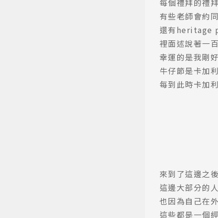
每個禮拜的禮拜三是
有些老師會約
還有heritag
裡面述說著一
幸運的是我剛
牛仔節是卡加
每到此時卡加
來到了這邊之
這邊大部分的
也因為自己在
這些都是一個