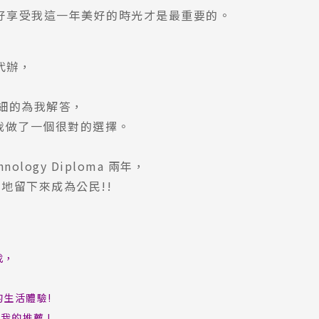
好享受我這一年美好的時光才是最重要的。
Pathway
代辦，
詳細的為我解答，
我做了一個很對的選擇。
nology Diploma 兩年，
地留下來成為公民!!
找，
生活體驗!
我的推薦J