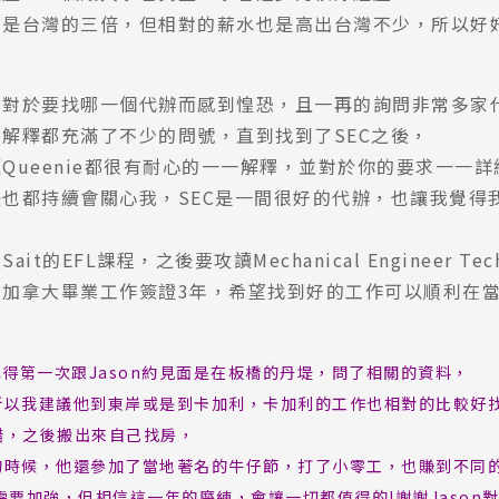
價是台灣的三倍，但相對的薪水也是高出台灣不少，所以好
尋：
護理
加拿大RO
任意門
遊學團
教育學區
也對於要找哪一個代辦而感到惶恐，且一再的詢問非常多家
解釋都充滿了不少的問號，直到找到了SEC之後，
Queenie都很有耐心的一一解釋，並對於你的要求一一
也都持續會關心我，SEC是一間很好的代辦，也讓我覺得
t的EFL課程，之後要攻讀Mechanical Engineer Tech
加拿大畢業工作簽證3年，希望找到好的工作可以順利在當
記得第一次跟Jason約見面是在板橋的丹堤，問了相關的資料，
所以我建議他到東岸或是到卡加利，卡加利的工作也相對的比較好
不錯，之後搬出來自己找房，
的時候，他還參加了當地著名的牛仔節，打了小零工，也賺到不同的
要加強，但相信這一年的磨練，會讓一切都值得的!謝謝Jason對