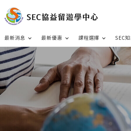
最新消息
最新優惠
課程選擇
SEC
Latest News
Prom
最新消息
綜合訊息
加拿大 C
加拿大 Canada
日本 Ja
日本 Japan
澳洲 Aus
澳洲 Australia
英國 UK
英國 UK/愛爾蘭 Ireland
美國 U
美國 USA
紐西蘭 N