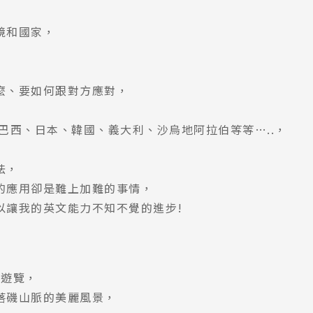
境和國家，
麼、要如何跟對方應對，
巴西、日本、韓國、義大利、沙烏地阿拉伯等等…..，
法，
的應用卻是難上加難的事情，
以讓我的英文能力不知不覺的進步!
的遊覽，
落磯山脈的美麗風景，