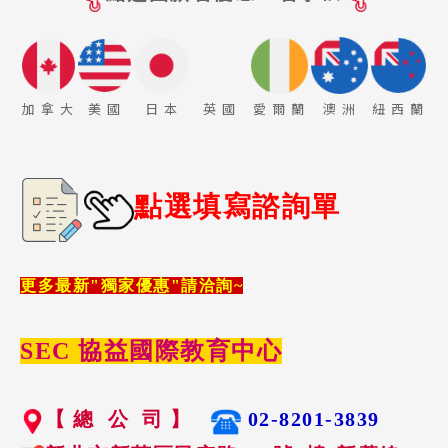
加 拿 大
美 國
日 本
英 國
愛 爾 蘭
澳 洲
紐 西 蘭
點選填寫諮詢單
更多最新"獨家優惠"請洽詢~
SEC 協益國際教育中心
【 總 公 司 】
02-8201-3839