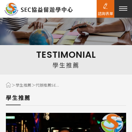
諮詢表單
熱門搜尋：
護理
加拿大RO
任意門
遊學團
教育學區
TESTIMONIAL
Pathway
學生推薦
學生推薦
代辦推薦SE...
學生推薦