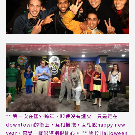
Program
課程選擇
SEC
知識庫
熱門搜尋：
護理
加拿大RO
任意門
遊學團
教育學區
Pathway
第一次在國外跨年，即使沒有煙火，只是走在
**
downtown的街上，互相擁抱，互相說happy new
year，感覺一樣很特別很開心。 ** 學校Halloween