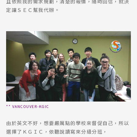
且依照我的需求規劃，清楚的報價，隨時回信，就決
定讓ＳＥＣ幫我代辦。
** VANCOUVER-KGIC
由於英文不好，想要嚴厲點的學校來督促自己，所以
選擇了ＫＧＩＣ，依聽說讀寫來分級分班，