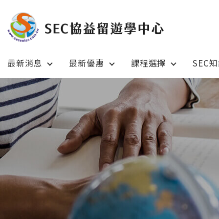
最新消息
最新優惠
課程選擇
SEC
Latest News
Prom
最新消息
綜合訊息
加拿大 C
加拿大 Canada
日本 Ja
日本 Japan
澳洲 Aus
澳洲 Australia
英國 UK
英國 UK/愛爾蘭 Ireland
美國 U
美國 USA
紐西蘭 N