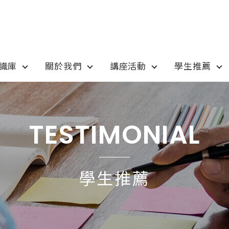
知識庫
關於我們
講座活動
學生推薦
otion
Program
最新優惠
課程選擇
TESTIMONIAL
anada
語言學校
pan
國高中小學校
學生推薦
tralia
專業技職｜海外工讀
 / 愛爾蘭IRELAND
寒暑假遊學團
SA
學士碩士
ew Zealand