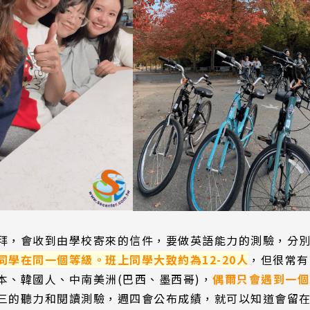
尋：
護理
加拿大RO
任意門
遊學團
教育學區
拜，會收到由學校寄來的信件，要做英語能力的測驗，分
同學在同一個等級。班上同學大致約為12-20人
，但很常有
本、韓國人、中南美洲(巴西、墨西哥)，
偶爾只會遇到一個
三的聽力和閱讀測驗，週四會公布成績，就可以知道會留