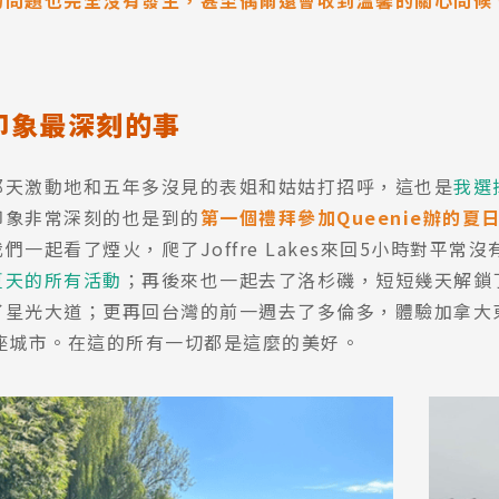
的問題也完全沒有發生，甚至偶爾還會收到溫馨的關心問候
尋：
護理
加拿大RO
任意門
遊學團
教育學區
印象最深刻的事
那天激動地和五年多沒見的表姐和姑姑打招呼，這也是
我選
印象非常深刻的也是到的
第一個禮拜參加Queenie辦的
們一起看了煙火，爬了Joffre Lakes來回5小時對平
夏天的所有活動
；再後來也一起去了洛杉磯，短短幾天解鎖
了星光大道；更再回台灣的前一週去了多倫多，體驗加拿大
3座城市。在這的所有一切都是這麼的美好。