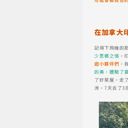
可能會被丟包
熱門搜
在加拿大
記得下飛機的
少思鄉之情
，
遊小夥伴們
，我
的美，體驗了
了好萊屋，走
洲，7天去了