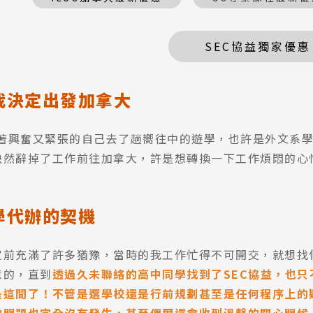
SEC協益獨家優惠
我決定出發加拿大
月拎著興奮又緊張的自己去了趟嚮往中的遊學，也許是外文系
決然辭掉了工作前往加拿大，許是想轉換一下工作煩悶的心
學代辦的契機
定前充滿了許多猶豫，當時的我工作忙得不可開交，就想找
意的，直到
透過久未聯絡的高中同學找到了SEC協益，也只
是這間了
！
不管是選學校還是行前規劃甚至是任何程序上的