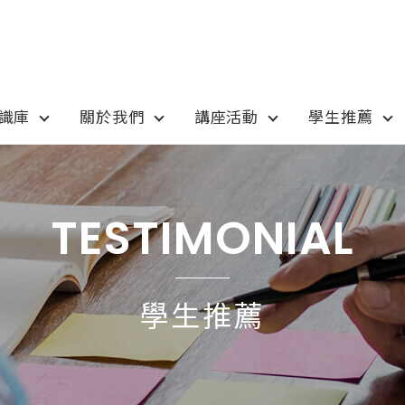
知識庫
關於我們
講座活動
學生推薦
otion
Program
最新優惠
課程選擇
TESTIMONIAL
anada
語言學校
pan
國高中小學校
學生推薦
tralia
專業技職｜海外工讀
 / 愛爾蘭IRELAND
寒暑假遊學團
SA
學士碩士
ew Zealand