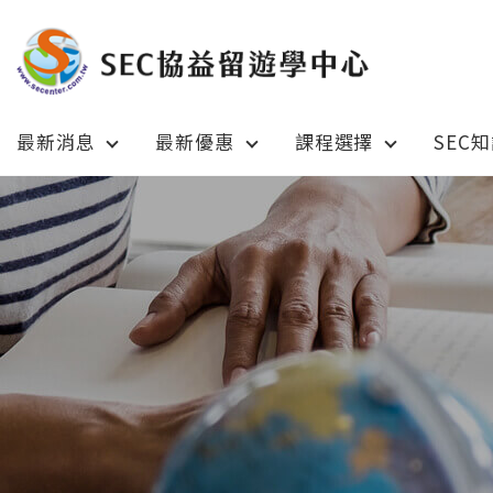
最新消息
最新優惠
課程選擇
SEC
Latest News
Prom
最新消息
綜合訊息
加拿大 C
加拿大 Canada
日本 Ja
日本 Japan
澳洲 Aus
澳洲 Australia
英國 UK
英國 UK/愛爾蘭 Ireland
美國 U
美國 USA
紐西蘭 N