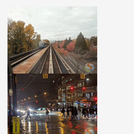
SEC
知識庫
熱門搜尋：
護理
加拿大RO
任意門
遊學團
教育學區
Pathway