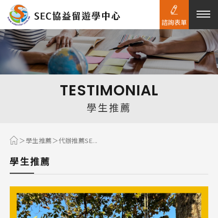
諮詢表單
熱門搜尋：
護理
加拿大RO
任意門
遊學團
教育學區
TESTIMONIAL
Pathway
學生推薦
學生推薦
代辦推薦SE...
學生推薦