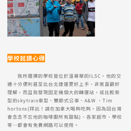
學校就讀心得
我所選擇的學校是位於溫哥華的ILSC，他的交
Latest News
通十分便利甚至比台北捷運更好上手、非常直觀好
最新消息
理解，而且我發現固定幾個大的轉運站，或比較新
型的skytrain車型、雙節式公車、A&W 、Tim
Promotion
最新優惠
hortons(拜託！請在加拿大喝夠吃夠，因為回台灣
會念念不忘他的咖啡跟所有甜點)、各家超市、學校
Program
課程選擇
等…都會有免費網路可以使用。