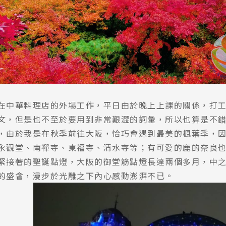
在中華料理店的外場工作，平日由於晚上上課的關係，打
文，但是也不至於要用到非常艱澀的詞彙，所以也算是不
，由於我是在秋季前往大阪，恰巧會遇到最美的楓葉季，
永觀堂、南禪寺、東福寺、清水寺等；有可愛的鹿的奈良
緊接著的聖誕點燈，大阪的御堂筋點燈長達兩個多月，中之島的
的盛會，漫步於光雕之下內心感動澎湃不已。