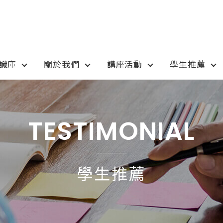
知識庫
關於我們
講座活動
學生推薦
otion
Program
最新優惠
課程選擇
TESTIMONIAL
anada
語言學校
pan
國高中小學校
學生推薦
tralia
專業技職｜海外工讀
 / 愛爾蘭IRELAND
寒暑假遊學團
SA
學士碩士
ew Zealand