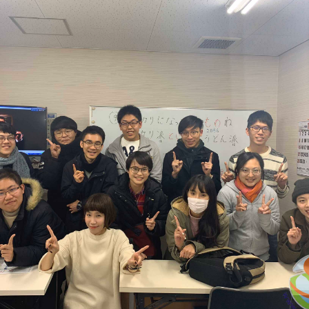
尋：
護理
加拿大RO
任意門
遊學團
教育學區