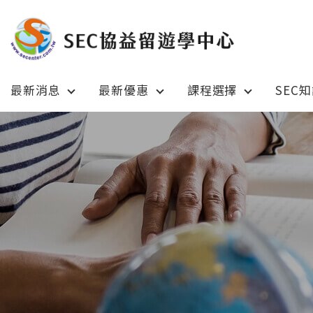
最新消息
最新優惠
課程選擇
SEC
Latest News
Prom
最新消息
綜合訊息
加拿大 C
加拿大 Canada
日本 Ja
日本 Japan
澳洲 Aus
澳洲 Australia
英國 UK
英國 UK/愛爾蘭 Ireland
美國 U
美國 USA
紐西蘭 N