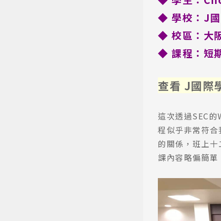
◆ 學校：J
◆ 校區：大
◆ 課程：短
查看
J國際
這次透過SEC
程似乎非常符合
的關係，班上十
課內容略偏簡單