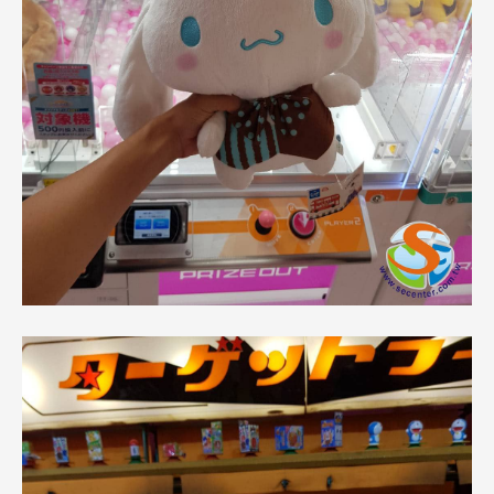
Promotion
最新優惠
Program
課程選擇
SEC
知識庫
熱門搜尋：
護理
加拿大RO
任意門
遊學團
教育學區
Pathway