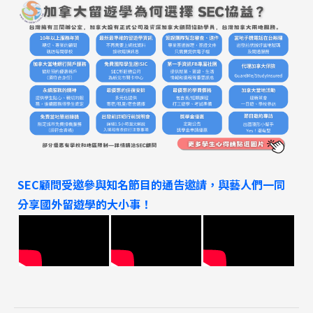
Program
課程選擇
SEC
知識庫
熱門搜尋：
SEC顧問受邀參與知名節目的通告邀請，與藝人們一同
護理
加拿大RO
任意門
遊學團
教育學區
分享國外留遊學的大小事！
Pathway