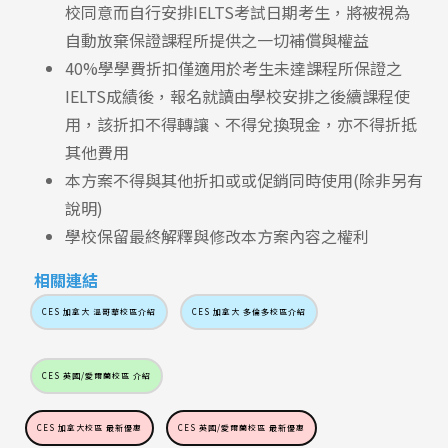
校同意而自行安排IELTS考試日期考生，將被視為
自動放棄保證課程所提供之一切補償與權益
40%學學費折扣僅適用於考生未達課程所保證之
IELTS成績後，報名就讀由學校安排之後續課程使
用，該折扣不得轉讓、不得兌換現金，亦不得折抵
其他費用
本方案不得與其他折扣或或促銷同時使用(除非另有
說明)
學校保留最終解釋與修改本方案內容之權利
相關連結
CES 加拿大 溫哥華校區介紹
CES 加拿大 多倫多校區介紹
Latest News
最新消息
CES 英國/愛爾蘭校區 介紹
Promotion
最新優惠
CES 加拿大校區 最新優惠
CES 英國/愛爾蘭校區 最新優惠