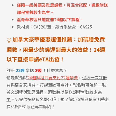
僅限一般英語及雅思課程，可混合搭配，週數贈送
課程堂數較少為主。
溫哥華校區只能註冊24週以下課程。
教材費：CA$20/週；銀行手續費：CA$25
加拿大豪華優惠超值推薦：加碼贈免費
週數，用最少的錢達到最大的效益！24週
以下直接申請eTA出發！
註冊
22週
贈送
2週
！什麼意思？
也是就是說
24週課程只要支付22週學費
，
僅收一次註冊
費與宿舍安排費、訂課週數可累計，報名時可混和一般
英文課程與雅思課程，週數將以贈送課程堂數較少為
主
。另提供多點報名優惠哦！想了解CES校區還有哪些趕
快私訊SEC協益專業顧問！