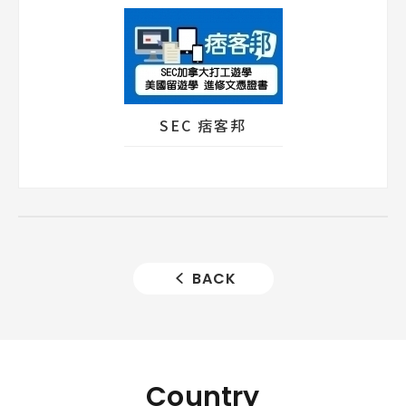
SEC 痞客邦
BACK
Country