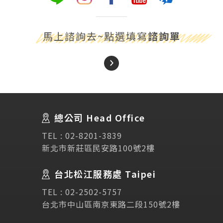
馬上諮詢去~點選填寫
諮詢單
About Us
關於我們
總公司 Head Office
SEC
講座活動
TEL :
02-8201-3839
新北市新莊區民安路100號2樓
Testimonial
學生推薦
台北松江服務處 Taipei
TEL :
02-2502-5757
Links
相關連結
台北市中山區南京東路二段150號2樓