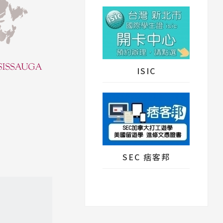
ISIC
SEC 痞客邦