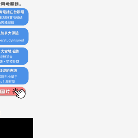
Pathway
！