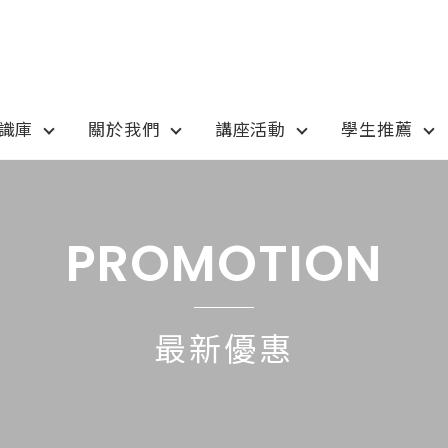
知識庫
關於我們
講座活動
學生推薦
otion
Program
最新優惠
課程選擇
PROMOTION
anada
語言學校
pan
國高中小學校
最新優惠
tralia
專業技職｜海外工讀
 / 愛爾蘭IRELAND
寒暑假遊學團
SA
學士碩士
ew Zealand