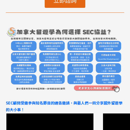
立即諮詢
熱門搜尋：
護理
加拿大RO
任意門
遊學團
教育學區
Pathway
SEC顧問受邀參與知名節目的通告邀請，與藝人們一同分享國外留遊學
的大小事！