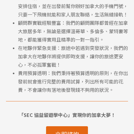
安排住宿，並在出發前幫你辦好加拿大的手機門號，
只要一下飛機就能和家人朋友聯絡，生活無縫接軌！
顧問群實戰經驗豐富：我們的顧問團隊都曾經在加拿
大旅居多年，無論是選擇溫哥華、多倫多、蒙特婁等
地，都能獲得實用且精準的一對一指引。
Latest News
最新消息
在地夥伴緊急支援：旅途中若遇到突發狀況，我們的
加拿大在地夥伴將提供即時支援，讓你的旅途更安
Promotion
最新優惠
心，不必孤軍奮戰！
費用預算透明：我們秉持著預算透明的原則，在你出
Program
課程選擇
發前就會進行完整的費用試算，列出所有可能的花
費，不會讓你有落地後發現錢不夠用的狀況。
SEC
知識庫
「SEC 協益留遊學中心」實現你的加拿大夢！