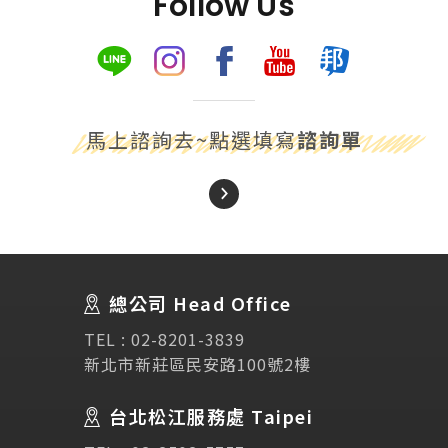
Follow Us
馬上諮詢去~點選填寫
諮詢單
About Us
關於我們
總公司 Head Office
SEC
講座活動
TEL :
02-8201-3839
新北市新莊區民安路100號2樓
Testimonial
學生推薦
台北松江服務處 Taipei