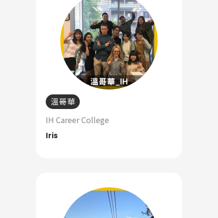
溫哥華
IH Career College
Iris