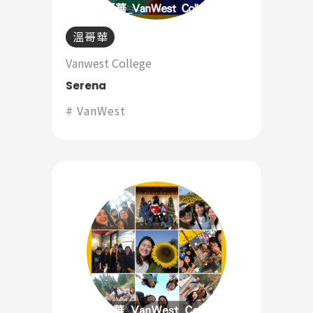
溫哥華
Vanwest College
Serena
VanWest