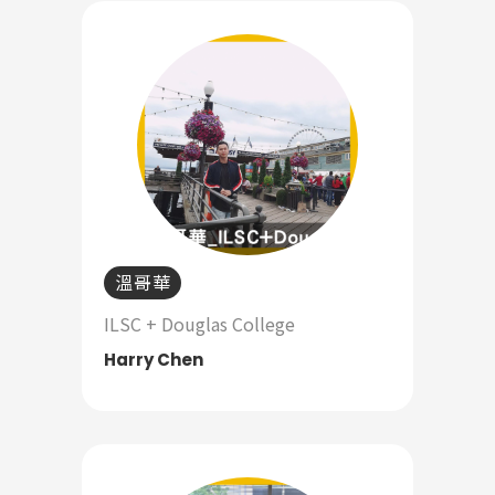
溫哥華
ILSC + Douglas College
Harry Chen