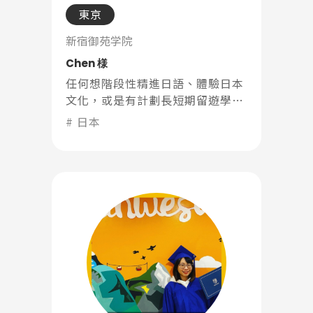
熱門搜尋：
東京
護理
加拿大RO
任意門
遊學團
教育學區
新宿御苑学院
Pathway
Chen 様
任何想階段性精進日語、體驗日本
文化，或是有計劃長短期留遊學，
歡迎跟SEC 5星好評專員洽詢日文
日本
課程!