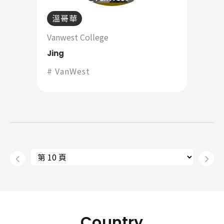
溫哥華
Vanwest College
Jing
VanWest
Country