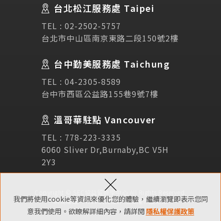
台北松江服務處 Taipei
Links
相關連結
TEL :
02-2502-5757
台北市中山區南京東路二段150號2樓
使用條款
免責聲明
隱私權保護政策
台中勤美服務處 Taichung
TEL :
04-2305-8589
諮詢表單
台中市西區公益路155巷9號7樓
溫哥華駐點 Vancouver
立即諮詢
TEL :
778-223-3335
6060 Sliver Dr,Burnaby,BC V5H
2Y3
×
Copyright © SEC協益留遊學中心 All Rights Reserved.
我們將使用cookie等資訊來優化您的體驗，繼續瀏覽即表示您同
網頁維護 ：
NSC網頁設計
隱私權保護政策
意我們使用。欲瞭解詳細內容，請詳閱
隱私權保護政策