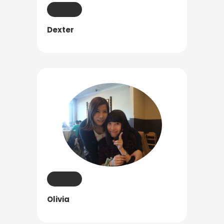
Program
Dexter
課程選擇
SEC
知識庫
熱門搜尋：
護理
加拿大RO
任意門
遊學團
教育學區
Pathway
Olivia