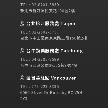
SEC
講座活動
TEL :
02-8201-3839
新北市新莊區民安路100號2樓
Testimonial
學生推薦
台北松江服務處 Taipei
TEL :
02-2502-5757
Links
相關連結
台北市中山區南京東路二段150號2樓
使用條款
免責聲明
隱私權保護政策
台中勤美服務處 Taichung
TEL :
04-2305-8589
台中市西區公益路155巷9號7樓
諮詢表單
溫哥華駐點 Vancouver
立即諮詢
TEL :
778-223-3335
6060 Sliver Dr,Burnaby,BC V5H
2Y3