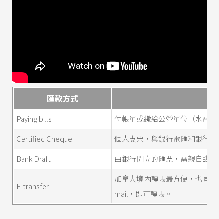
匯款方式
Latest News
最新消息
Paying bills
付帳單或繳給公營單位（水電、瓦
Promotion
最新優惠
Certified Cheque
個人支票，與銀行電匯和銀行匯
Bank Draft
由銀行開立的匯票，需親自臨櫃
Program
課程選擇
加拿大境內轉帳最方便，也同樣是
E-transfer
SEC
知識庫
mail，即可轉帳。