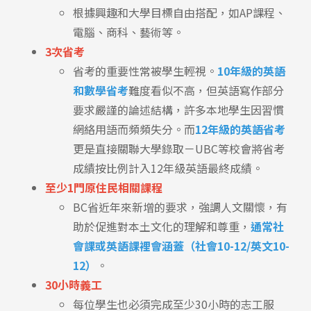
根據興趣和大學目標自由搭配，如AP課程、
電腦、商科、藝術等。
3次省考
省考的重要性常被學生輕視。
10年級的英語
和數學省考
難度看似不高，但英語寫作部分
要求嚴謹的論述結構，許多本地學生因習慣
網絡用語而頻頻失分。而
12年級的英語省考
更是直接關聯大學錄取－UBC等校會將省考
成績按比例計入12年級英語最終成績。
至少1門原住民相關課程
BC省近年來新增的要求，強調人文關懷，有
助於促進對本土文化的理解和尊重，
通常社
會課或英語課裡會涵蓋（社會10-12/英文10-
12）
。
30小時義工
每位學生也必須完成至少30小時的志工服