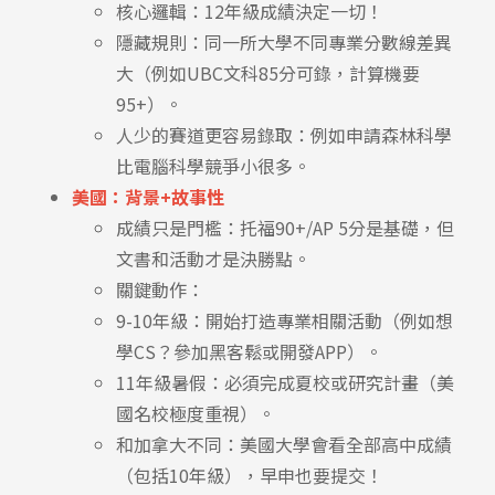
核心邏輯：12年級成績決定一切！
Pathway
隱藏規則：同一所大學不同專業分數線差異
大（例如UBC文科85分可錄，計算機要
95+）。
人少的賽道更容易錄取：例如申請森林科學
比電腦科學競爭小很多。
美國：背景+故事性
成績只是門檻：托福90+/AP 5分是基礎，但
文書和活動才是決勝點。
關鍵動作：
9-10年級：開始打造專業相關活動（例如想
學CS？參加黑客鬆或開發APP）。
11年級暑假：必須完成夏校或研究計畫（美
國名校極度重視）。
和加拿大不同：美國大學會看全部高中成績
（包括10年級），早申也要提交！