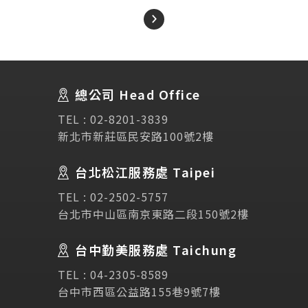
About Us
關於我們
總公司 Head Office
SEC
講座活動
TEL :
02-8201-3839
新北市新莊區民安路100號2樓
Testimonial
學生推薦
台北松江服務處 Taipei
TEL :
02-2502-5757
Links
相關連結
台北市中山區南京東路二段150號2樓
使用條款
免責聲明
隱私權保護政策
台中勤美服務處 Taichung
TEL :
04-2305-8589
台中市西區公益路155巷9號7樓
諮詢表單