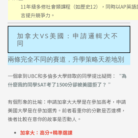
11年級多修社會類課程（如歷史12），同時以AP英語
言提升競爭力。
Latest News
最新消息
加拿大VS美國：申請邏輯大不
Promotion
最新優惠
同
Program
課程選擇
兩條完全不同的賽道，升學策略天差地別
SEC
一個拿到UBC和多倫多大學錄取的同學提出疑問：
“為
知識庫
什麼我的同學SAT考了1500分卻被美國拒了？ ”
有個形象的比喻：申請加拿大大學是在參加高考，申請
美國大學是在參加選秀。前者看重你的分數是否達標，
後者比較在意你的故事是否動人。
熱門搜尋：
加拿大：高分+精準選課
護理
加拿大RO
任意門
遊學團
教育學區